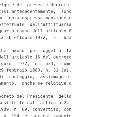
igore del presente decreto.

isi antecedentemente,  sono

e senza espressa menzione e

ffettuate  dall'affittuaria

uarto comma dell'articolo 8

a 26 ottobre 1972,  n.  633

he  hanno  per  oggetto  la

ell'articolo 16 del decreto

obre  1972,  n.  633,  come

9 febbraio 1980, n. 31 (a),

i  montaggio,  assiemaggio,

mento,  anche se relative a

creto del Presidente  della

ostituito dall'articolo 22,

989, n. 69, convertito, con

 n. 154, e  successivamente
