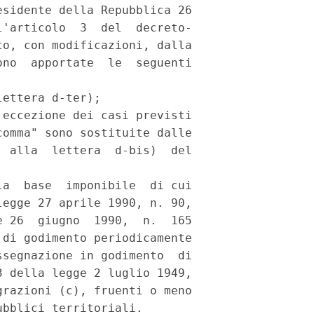
sidente della Repubblica 26

'articolo  3  del  decreto-

o, con modificazioni, dalla

no  apportate  le  seguenti

ettera d-ter);

eccezione dei casi previsti

omma" sono sostituite dalle

 alla  lettera  d-bis)  del

a  base  imponibile  di cui

egge 27 aprile 1990, n. 90,

 26  giugno  1990,  n.  165

di godimento periodicamente

segnazione in godimento  di

 della legge 2 luglio 1949,

razioni (c), fruenti o meno

bblici territoriali.
