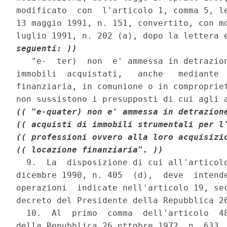
modificato  con  l'articolo 1, comma 5, le
13 maggio 1991, n. 151, convertito, con mo
luglio 1991, n. 202 (a), dopo la lettera 
seguenti: ))
   "e-  ter)  non  e' ammessa in detrazion
immobili  acquistati,   anche   mediante  
finanziaria, in comunione o in compropriet
(( "e-quater) non e' ammessa in detrazion
(( acquisti di immobili strumentali per l
(( professioni ovvero alla loro acquisizi
(( locazione finanziaria". ))
            
  9.  La  disposizione di cui all'articolo
dicembre 1990, n. 405  (d),  deve  intende
operazioni  indicate nell'articolo 19, sec
decreto del Presidente della Repubblica 26
  10.  Al  primo  comma  dell'articolo  48
della Repubblica 26 ottobre 1972, n. 633, 