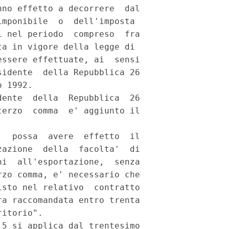
no effetto a decorrere  dal

imponibile  o  dell'imposta

 nel periodo  compreso  fra

ta in vigore della legge di

ssere effettuate, ai  sensi

idente  della Repubblica 26

 1992.

ente  della  Repubblica  26

erzo  comma  e' aggiunto il

  possa  avere  effetto  il

azione  della  facolta'  di

i  all'esportazione,  senza

zo comma, e' necessario che

sto nel relativo  contratto

a raccomandata entro trenta

itorio".

5 si applica dal trentesimo
