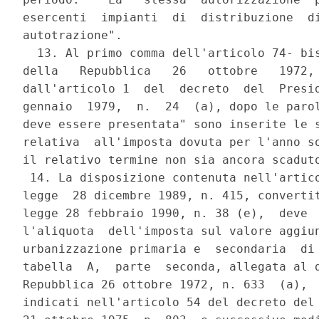
esercenti  impianti  di  distribuzione  di
autotrazione".

  13. Al primo comma dell'articolo 74- bis
della   Repubblica   26   ottobre   1972, 
dall'articolo 1  del  decreto  del  Presid
gennaio  1979,  n.  24  (a), dopo le parol
deve essere presentata" sono inserite le s
relativa  all'imposta dovuta per l'anno so
il relativo termine non sia ancora scaduto
 14. La disposizione contenuta nell'artico
legge  28 dicembre 1989, n. 415, convertit
legge 28 febbraio 1990, n. 38 (e),  deve  
l'aliquota  dell'imposta sul valore aggiun
urbanizzazione primaria e  secondaria  di 
tabella  A,  parte  seconda, allegata al d
Repubblica 26 ottobre 1972, n. 633  (a),  
indicati nell'articolo 54 del decreto del 