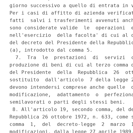
giorno successivo a quello di entrata in v
Per i casi di affitto di azienda verificat
fatti  salvi i trasferimenti avvenuti anch
sono considerate valide  le  operazioni  e
nell'esercizio  della facolta' di cui al q
del decreto del Presidente della Repubblic
(a), introdotto dal comma 5.

  7.  Tra  le  prestazioni  di  servizi  c
produzione di beni di cui al terzo comma d
del Presidente  della  Repubblica  26  ott
sostituito  dall'articolo  7 della legge 2
devono intendersi comprese anche quelle  d
modificazione,  adattamento  o  perfeziona
semilavorati o parti degli stessi beni.

 8. All'articolo 19, secondo comma, del de
Repubblica 26 ottobre 1972, n. 633, come s
comma  1,  del  decreto-legge  2  marzo  1
modificazioni, dalla legge 27 aprile 1989,