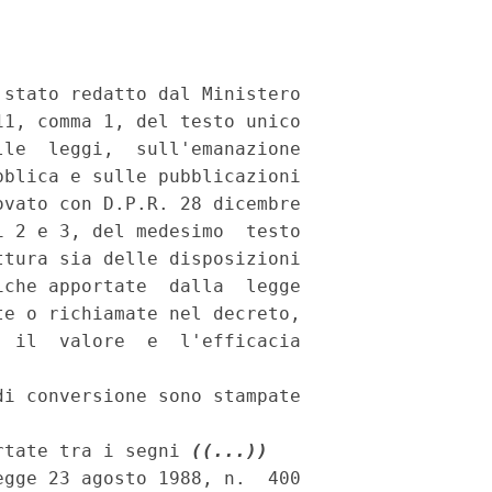
stato redatto dal Ministero

1, comma 1, del testo unico

le  leggi,  sull'emanazione

blica e sulle pubblicazioni

vato con D.P.R. 28 dicembre

 2 e 3, del medesimo  testo

tura sia delle disposizioni

che apportate  dalla  legge

e o richiamate nel decreto,

 il  valore  e  l'efficacia

i conversione sono stampate

rtate tra i segni 
((...))
gge 23 agosto 1988, n.  400
