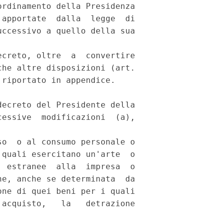
rdinamento della Presidenza

apportate  dalla  legge  di

ccessivo a quello della sua

creto, oltre  a  convertire

he altre disposizioni (art.

riportato in appendice.

ecreto del Presidente della

essive  modificazioni  (a),

o  o al consumo personale o

quali esercitano un'arte  o

 estranee  alla  impresa  o

e, anche se determinata  da

ne di quei beni per i quali

acquisto,   la   detrazione


