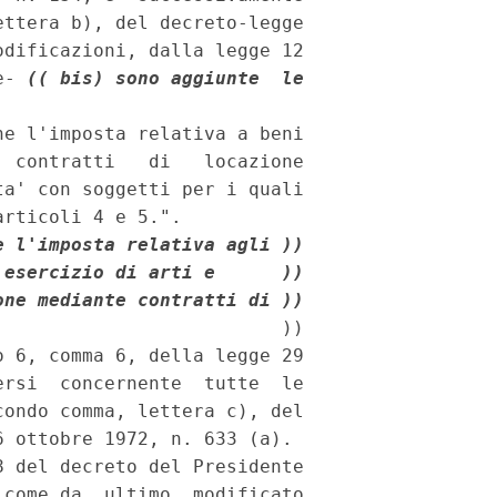
ttera b), del decreto-legge

dificazioni, dalla legge 12

e- 
(( bis) sono aggiunte  le

e l'imposta relativa a beni

 contratti   di   locazione

a' con soggetti per i quali

e l'imposta relativa agli ))
'esercizio di arti e      ))
one mediante contratti di ))
                          ))

 6, comma 6, della legge 29

rsi  concernente  tutte  le

ondo comma, lettera c), del

 ottobre 1972, n. 633 (a).

 del decreto del Presidente

come da  ultimo  modificato
