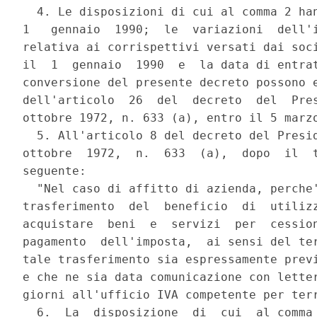
  4. Le disposizioni di cui al comma 2 han
1   gennaio  1990;  le  variazioni  dell'
relativa ai corrispettivi versati dai soci
il  1  gennaio  1990  e  la data di entra
conversione del presente decreto possono e
dell'articolo  26  del  decreto  del  Pres
ottobre 1972, n. 633 (a), entro il 5 marzo
  5. All'articolo 8 del decreto del Presid
ottobre  1972,  n.  633  (a),  dopo  il  t
seguente:

  "Nel caso di affitto di azienda, perche'
trasferimento  del  beneficio  di  utilizz
acquistare  beni  e  servizi  per  cession
pagamento  dell'imposta,  ai sensi del ter
tale trasferimento sia espressamente previ
e che ne sia data comunicazione con letter
giorni all'ufficio IVA competente per terr
  6.  La  disposizione  di  cui  al comma 