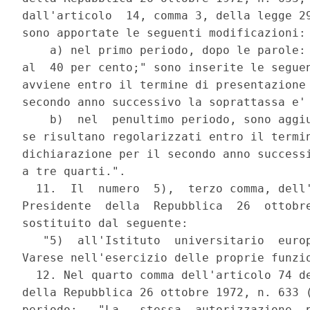
dall'articolo  14, comma 3, della legge 29
sono apportate le seguenti modificazioni:

    a) nel primo periodo, dopo le parole: 
al  40 per cento;" sono inserite le seguen
avviene entro il termine di presentazione 
secondo anno successivo la soprattassa e' 
    b)  nel  penultimo periodo, sono aggiu
se risultano regolarizzati entro il termin
dichiarazione per il secondo anno successi
a tre quarti.".

  11.  Il  numero  5),  terzo comma, dell'
Presidente  della  Repubblica  26  ottobre
sostituito dal seguente:

   "5)  all'Istituto  universitario  europ
Varese nell'esercizio delle proprie funzio
  12. Nel quarto comma dell'articolo 74 de
della Repubblica 26 ottobre 1972, n. 633 (
periodo:   "La   stessa  autorizzazione  p