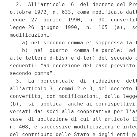
  2.  All'articolo  6  del decreto del Pre
ottobre 1972, n. 633, come modificato dall
legge  27  aprile  1990,  n. 90, convertit
legge 26  giugno  1990,  n.  165  (a),  so
modificazioni:

    a) nel secondo comma e' soppressa la l
    b)  nel  quarto  comma le parole: "ad 
alle lettere d-bis) e d-ter) del secondo c
seguenti: "ad eccezione del caso previsto 
secondo comma".

  3.  La  percentuale  di  riduzione  dell
all'articolo 3, commi 2 e 3, del decreto-l
convertito, con modificazioni, dalla legge
(b),  si  applica  anche ai corrispettivi 
versati dai soci alla cooperativa per l'as
case  di abitazione di cui all'articolo 13
n. 408, e successive modificazioni e integ
del contributo dello Stato e degli enti pu