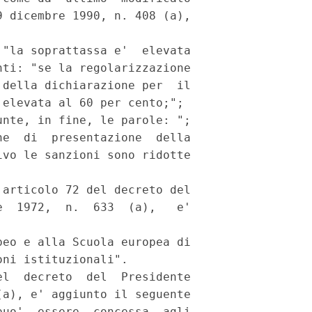
 dicembre 1990, n. 408 (a),

"la soprattassa e'  elevata

ti: "se la regolarizzazione

della dichiarazione per  il

elevata al 60 per cento;";

nte, in fine, le parole: ";

e  di  presentazione  della

vo le sanzioni sono ridotte

articolo 72 del decreto del

  1972,  n.  633  (a),   e'

eo e alla Scuola europea di

ni istituzionali".

l  decreto  del  Presidente

a), e' aggiunto il seguente

uo'  essere  concessa  agli
