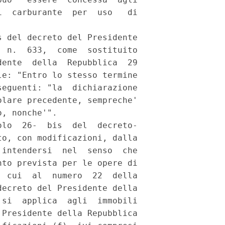
  carburante  per  uso   di

 del decreto del Presidente

 n.  633,  come  sostituito

ente  della  Repubblica  29

e: "Entro lo stesso termine

eguenti: "la  dichiarazione

lare precedente, sempreche'

, nonche'".

lo  26-  bis  del  decreto-

o, con modificazioni, dalla

intendersi  nel  senso  che

to prevista per le opere di

 cui  al  numero  22  della

ecreto del Presidente della

si  applica  agli  immobili

Presidente della Repubblica
