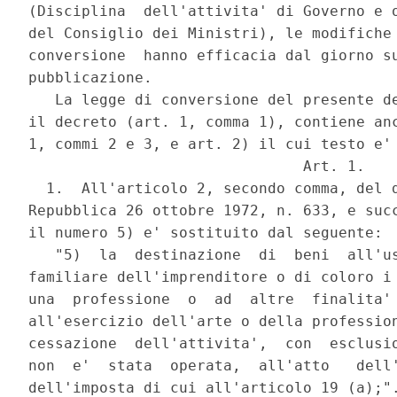
(Disciplina  dell'attivita' di Governo e o
del Consiglio dei Ministri), le modifiche 
conversione  hanno efficacia dal giorno su
pubblicazione.

   La legge di conversione del presente de
il decreto (art. 1, comma 1), contiene anc
1, commi 2 e 3, e art. 2) il cui testo e' 
                               Art. 1.

  1.  All'articolo 2, secondo comma, del d
Repubblica 26 ottobre 1972, n. 633, e succ
il numero 5) e' sostituito dal seguente:

   "5)  la  destinazione  di  beni  all'us
familiare dell'imprenditore o di coloro i 
una  professione  o  ad  altre  finalita' 
all'esercizio dell'arte o della profession
cessazione  dell'attivita',  con  esclusio
non  e'  stata  operata,  all'atto   dell'
dell'imposta di cui all'articolo 19 (a);".