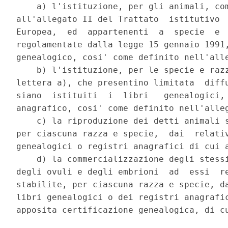
    a) l'istituzione, per gli animali, com
all'allegato II del Trattato  istitutivo  
Europea,  ed  appartenenti  a  specie  e  
regolamentate dalla legge 15 gennaio 1991,
genealogico, cosi' come definito nell'alle
    b) l'istituzione, per le specie e razz
lettera a), che presentino limitata  diffu
siano  istituiti  i  libri   genealogici, 
anagrafico, cosi' come definito nell'alleg
    c) la riproduzione dei detti animali s
per ciascuna razza e specie,  dai  relativ
genealogici o registri anagrafici di cui a
    d) la commercializzazione degli stessi
degli ovuli e degli embrioni  ad  essi  re
stabilite, per ciascuna razza e specie, da
libri genealogici o dei registri anagrafic