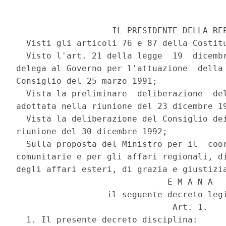
                   IL PRESIDENTE DELLA REP
  Visti gli articoli 76 e 87 della Costitu
  Visto l'art. 21 della legge  19  dicembr
delega al Governo per l'attuazione  della 
Consiglio del 25 marzo 1991; 

  Vista la preliminare  deliberazione  del
adottata nella riunione del 23 dicembre 19
  Vista la deliberazione del Consiglio dei
riunione del 30 dicembre 1992; 

  Sulla proposta del Ministro per il  coor
comunitarie e per gli affari regionali, di
degli affari esteri, di grazia e giustizia
                              E M A N A 

                  il seguente decreto legi
                               Art. 1. 

  1. Il presente decreto disciplina: 
