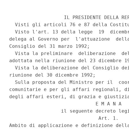
                   IL PRESIDENTE DELLA REP
  Visti gli articoli 76 e 87 della Costitu
  Visto l'art. 13 della legge  19  dicembr
delega al Governo per  l'attuazione  della
Consiglio del 31 marzo 1992; 

  Vista la preliminare  deliberazione  del
adottata nella riunione del 23 dicembre 19
  Vista la deliberazione del Consiglio dei
riunione del 30 dicembre 1992; 

  Sulla proposta del Ministro per il  coor
comunitarie e per gli affari regionali, di
degli affari esteri, di grazia e giustizia
                              E M A N A 

                  il seguente decreto legi
                               Art. 1. 

Ambito di applicazione e definizione della