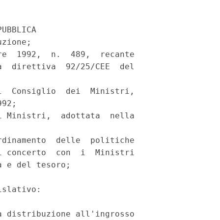
UBBLICA 

zione; 

e  1992,  n.  489,  recante

  direttiva  92/25/CEE  del

  Consiglio  dei  Ministri,

92; 

 Ministri,  adottata  nella

dinamento  delle  politiche

 concerto  con  i  Ministri

 e del tesoro; 

slativo: 

 distribuzione all'ingrosso
