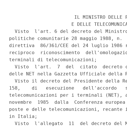
                       IL MINISTRO DELLE P
                      E DELLE TELECOMUNICA
  Visto  l'art. 6 del decreto del Ministro
politiche comunitarie 28 maggio 1988, n.  
direttiva  86/361/CEE del 24 luglio 1986 r
reciproco  riconoscimento  dell'omologazio
terminali di telecomunicazioni;

  Visto  l'art.  7  del  citato  decreto c
delle NET nella Gazzetta Ufficiale della R
  Visto il decreto del Presidente della Re
158,    di   esecuzione   dell'accordo   s
telecomunicazioni per i terminali (NET), a
novembre  1985  dalla  Conferenza europea 
poste e delle telecomunicazioni, recante i
in Italia;

  Visto  l'allegato  11  del decreto del M