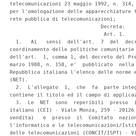
telecomunicazioni 23 maggio 1992, n. 314, 
per l'omologazione delle apparecchiature t
rete pubblica di telecomunicazioni;

                              Decreta:

                               Art. 1.

  1.   Ai   sensi  dell'art.  7  del  decr
coordinamento delle politiche comunitarie 
dell'art.  1, comma 1, del decreto del Pre
marzo 1988, n. 158, e'  pubblicato  nella 
Repubblica italiana l'elenco delle norme e
(NET).

  2.  L'allegato  1,  che  fa  parte integ
contiene il titolo ed il campo di applicaz
  3.  Le  NET  sono  reperibili  presso  i
italiano (CEI) - Viale Monza, 259 - 20126 
vendita)   e  presso  il  Comitato  nazion
l'informatica e le telecomunicazioni/Istit
delle telecomunicazioni (CONCIT/ISPT) - Vi