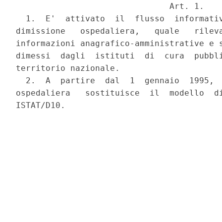
                               Art. 1.

  1.  E'  attivato  il  flusso  informativ
dimissione   ospedaliera,   quale   rileva
informazioni anagrafico-amministrative e s
dimessi  dagli  istituti  di  cura  pubbli
territorio nazionale.

  2.  A  partire  dal  1  gennaio  1995, 
ospedaliera   sostituisce  il  modello  di