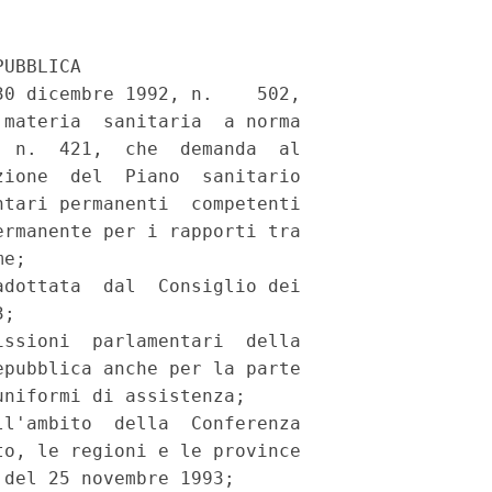
UBBLICA

0 dicembre 1992, n.    502,

materia  sanitaria  a norma

 n.  421,  che  demanda  al

ione  del  Piano  sanitario

tari permanenti  competenti

rmanente per i rapporti tra

e;

dottata  dal  Consiglio dei

;

ssioni  parlamentari  della

pubblica anche per la parte

niformi di assistenza;

l'ambito  della  Conferenza

o, le regioni e le province

del 25 novembre 1993;
