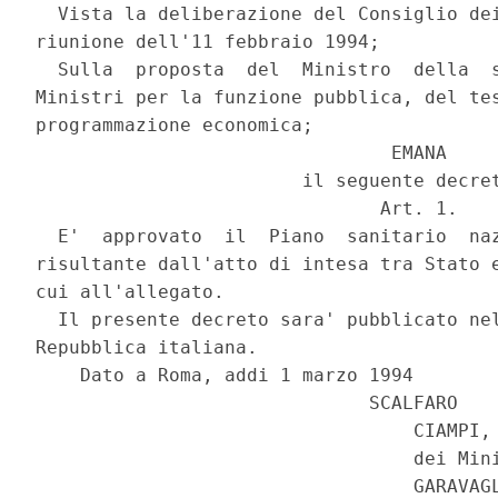
  Vista la deliberazione del Consiglio dei
riunione dell'11 febbraio 1994;

  Sulla  proposta  del  Ministro  della  s
Ministri per la funzione pubblica, del tes
programmazione economica;

                                EMANA

                        il seguente decret
                               Art. 1.

  E'  approvato  il  Piano  sanitario  naz
risultante dall'atto di intesa tra Stato e
cui all'allegato.

  Il presente decreto sara' pubblicato nel
Repubblica italiana.

    Dato a Roma, addi 1 marzo 1994

                              SCALFARO

                                  CIAMPI, 
                                  dei Mini
                                  GARAVAGL