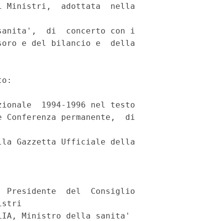
 Ministri,  adottata  nella

anita',  di  concerto con i

oro e del bilancio e  della

o:

ionale  1994-1996 nel testo

 Conferenza permanente,  di

la Gazzetta Ufficiale della

 Presidente  del  Consiglio

stri

IA, Ministro della sanita'
