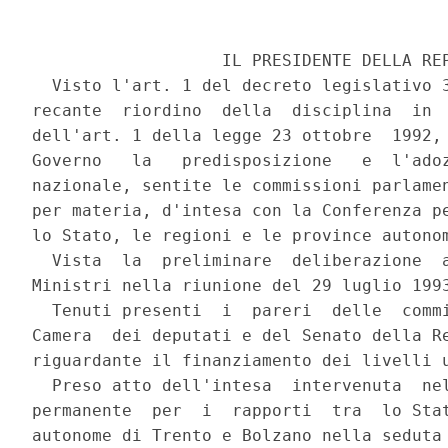
                   IL PRESIDENTE DELLA REP
  Visto l'art. 1 del decreto legislativo 3
recante  riordino  della  disciplina  in  
dell'art. 1 della legge 23 ottobre  1992, 
Governo   la   predisposizione   e  l'adoz
nazionale, sentite le commissioni parlamen
per materia, d'intesa con la Conferenza pe
lo Stato, le regioni e le province autonom
  Vista  la  preliminare  deliberazione  a
Ministri nella riunione del 29 luglio 1993
  Tenuti presenti  i  pareri  delle  commi
Camera  dei deputati e del Senato della Re
riguardante il finanziamento dei livelli u
  Preso atto dell'intesa  intervenuta  nel
permanente  per  i  rapporti  tra  lo Stat
autonome di Trento e Bolzano nella seduta 