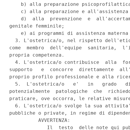
    b) alla preparazione psicoprofilattica
    c) alla preparazione e all'assistenza 
    d)  alla  prevenzione  e  all'accertam
genitale femminile;

    e) ai programmi di assistenza materna 
  3. L'ostetrica/o, nel rispetto dell'etic
come  membro  dell'equipe  sanitaria,  l'i
propria competenza.

  4. L'ostetrica/o contribuisce  alla  for
supporto   e  concorre  direttamente  all'
proprio profilo professionale e alla ricer
  5.  L'ostetrica/o   e'   in   grado   di
potenzialmente  patologiche  che  richiedo
praticare, ove occorra, le relative misure
  6. L'ostetrica/o svolge la sua attivita'
pubbliche o private, in regime di dipenden
          AVVERTENZA:

             Il  testo  delle note qui pub