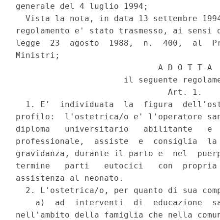
generale del 4 luglio 1994;

  Vista la nota, in data 13 settembre 1994
regolamento e' stato trasmesso, ai sensi d
legge  23  agosto  1988,  n.  400,  al  Pr
Ministri;

                             A D O T T A

                      il seguente regolame
                               Art. 1.

  1. E'  individuata  la  figura  dell'ost
profilo:  l'ostetrica/o e' l'operatore san
diploma   universitario   abilitante   e  
professionale,  assiste  e  consiglia  la 
gravidanza, durante il parto e  nel  puerp
termine   parti   eutocici   con  propria 
assistenza al neonato.

  2. L'ostetrica/o, per quanto di sua comp
    a)  ad  interventi  di  educazione  sa
nell'ambito della famiglia che nella comun