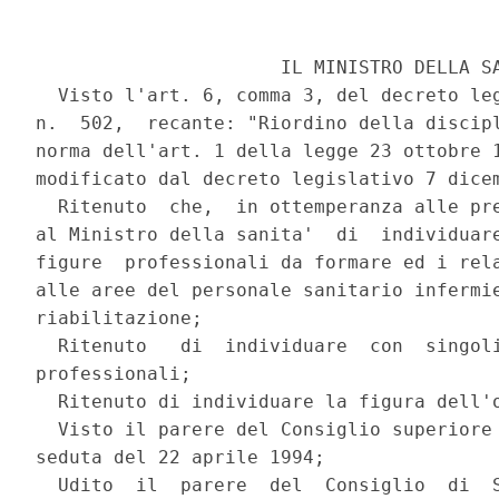
                      IL MINISTRO DELLA SA
  Visto l'art. 6, comma 3, del decreto leg
n.  502,  recante: "Riordino della discipl
norma dell'art. 1 della legge 23 ottobre 1
modificato dal decreto legislativo 7 dicem
  Ritenuto  che,  in ottemperanza alle pre
al Ministro della sanita'  di  individuare
figure  professionali da formare ed i rela
alle aree del personale sanitario infermie
riabilitazione;

  Ritenuto   di  individuare  con  singoli
professionali;

  Ritenuto di individuare la figura dell'o
  Visto il parere del Consiglio superiore 
seduta del 22 aprile 1994;

  Udito  il  parere  del  Consiglio  di  S