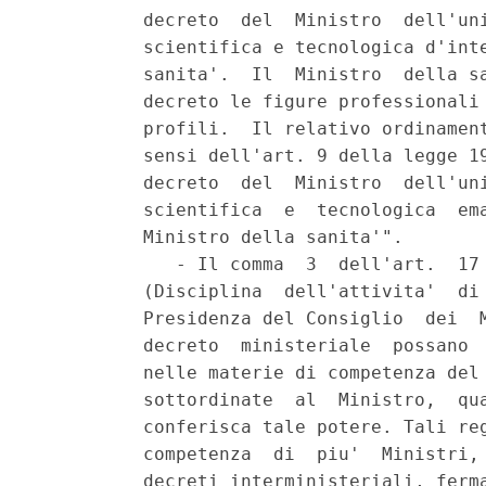
          decreto  del  Ministro  dell'uni
          scientifica e tecnologica d'inte
          sanita'.  Il  Ministro  della sa
          decreto le figure professionali 
          profili.  Il relativo ordinament
          sensi dell'art. 9 della legge 19
          decreto  del  Ministro  dell'uni
          scientifica  e  tecnologica  ema
          Ministro della sanita'".

             - Il comma  3  dell'art.  17 
          (Disciplina  dell'attivita'  di 
          Presidenza del Consiglio  dei  M
          decreto  ministeriale  possano  
          nelle materie di competenza del 
          sottordinate  al  Ministro,  qua
          conferisca tale potere. Tali reg
          competenza  di  piu'  Ministri, 
          decreti interministeriali, ferma