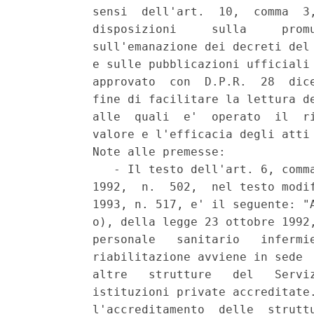
          sensi  dell'art.  10,  comma  3,
          disposizioni     sulla     promu
          sull'emanazione dei decreti del 
          e sulle pubblicazioni ufficiali 
          approvato  con  D.P.R.  28  dice
          fine di facilitare la lettura de
          alle  quali  e'  operato  il  ri
          valore e l'efficacia degli atti 
          Note alle premesse:

             - Il testo dell'art. 6, comma
          1992,  n.  502,  nel testo modif
          1993, n. 517, e' il seguente: "A
          o), della legge 23 ottobre 1992,
          personale   sanitario   infermie
          riabilitazione avviene in sede  
          altre   strutture   del   Serviz
          istituzioni private accreditate.
          l'accreditamento  delle  struttu