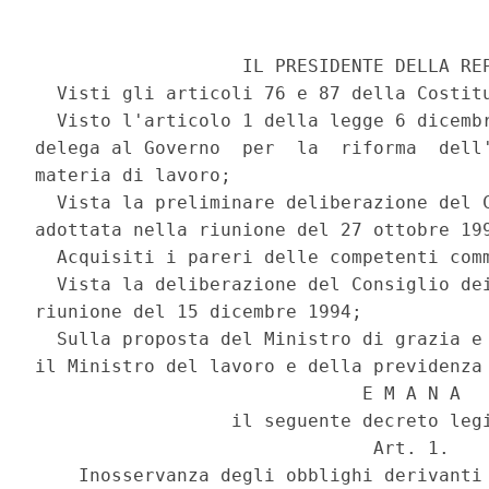
                   IL PRESIDENTE DELLA REP
  Visti gli articoli 76 e 87 della Costitu
  Visto l'articolo 1 della legge 6 dicembr
delega al Governo  per  la  riforma  dell'
materia di lavoro; 

  Vista la preliminare deliberazione del C
adottata nella riunione del 27 ottobre 199
  Acquisiti i pareri delle competenti comm
  Vista la deliberazione del Consiglio dei
riunione del 15 dicembre 1994; 

  Sulla proposta del Ministro di grazia e 
il Ministro del lavoro e della previdenza 
                              E M A N A 

                  il seguente decreto legi
                               Art. 1. 

    Inosservanza degli obblighi derivanti 