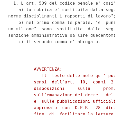
  1. L'art. 509 del codice penale e' cosi'
    a) la rubrica e' sostituita dalla segu
norme disciplinanti i rapporti di lavoro";
    b) nel primo comma le parole: "e' puni
un milione"  sono  sostituite  dalle  segu
sanzione amministrativa da lire duecentomi
          AVVERTENZA:

             Il  testo delle note qui' pub
          sensi  dell'art.  10,  commi  2 
          disposizioni     sulla     promu
          sull'emanazione dei decreti del 
          e  sulle pubblicazioni ufficiali
          approvato  con  D.P.R.  28  dice
          fine  di  facilitare la lettura 