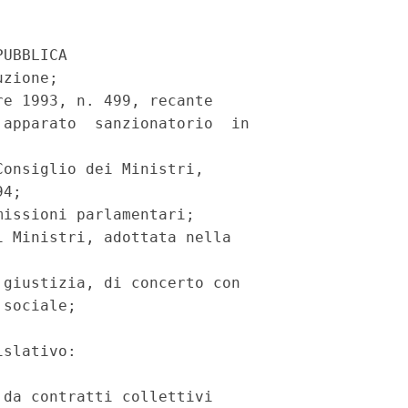
UBBLICA 

zione; 

e 1993, n. 499, recante 

apparato  sanzionatorio  in

onsiglio dei Ministri, 

4; 

issioni parlamentari; 

 Ministri, adottata nella 

giustizia, di concerto con 

sociale; 

slativo: 

da contratti collettivi 
