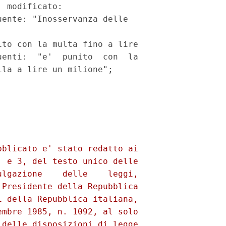
 modificato: 

ente: "Inosservanza delle 

 

to con la multa fino a lire 

enti:  "e'  punito  con  la

la a lire un milione"; 

blicato e' stato redatto ai

 e 3, del testo unico delle

lgazione    delle    leggi,

Presidente della Repubblica

 della Repubblica italiana,

mbre 1985, n. 1092, al solo

delle disposizioni di legge
