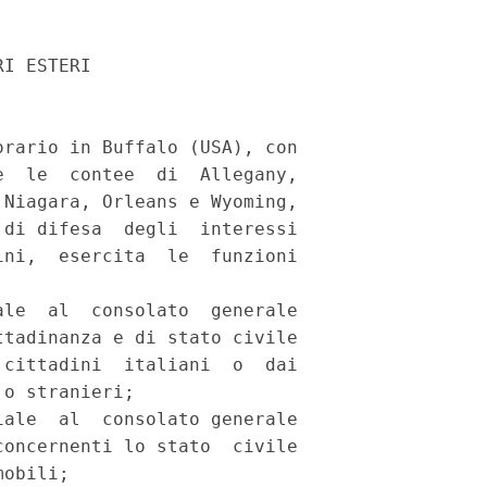
I ESTERI

rario in Buffalo (USA), con

  le  contee  di  Allegany,

Niagara, Orleans e Wyoming,

di difesa  degli  interessi

ni,  esercita  le  funzioni

le  al  consolato  generale

tadinanza e di stato civile

cittadini  italiani  o  dai

o stranieri;

ale  al  consolato generale

oncernenti lo stato  civile

obili;
