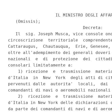
                   IL MINISTRO DEGLI AFFAR
   (Omissis);

                              Decreta:

   Il  sig. Joseph Musca, vice console ono
circoscrizione  territoriale  comprendente
Cattaraugus,  Chautauqua,  Erie, Genesee, 
oltre all'adempimento dei generali doveri 
nazionali  e  di  protezione  dei  cittadi
consolari limitatamente a:

    1) ricezione  e  trasmissione  materia
d'Italia  in  New  York  degli atti di cit
pervenuti dalle  autorita'  locali,  dai  
comandanti di navi o aeromobili nazionali 
    2)  ricezione  e  trasmissione  materi
d'Italia in New York delle dichiarazioni c
da parte dei comandanti di navi e di aerom