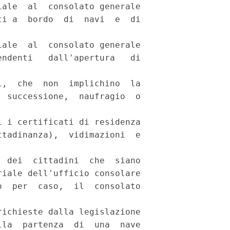
ale  al  consolato generale

i a  bordo  di  navi  e  di

ale  al  consolato generale

ndenti   dall'apertura   di

,  che  non  implichino  la

 successione,  naufragio  o

 i certificati di residenza

tadinanza),  vidimazioni  e

 dei  cittadini  che  siano

iale dell'ufficio consolare

  per  caso,  il  consolato

ichieste dalla legislazione

la  partenza  di  una  nave
