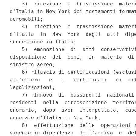
    3)  ricezione  e  trasmissione  materi
d'Italia in New York dei testamenti format
aeromobili;

    4)  ricezione  e  trasmissione  materi
d'Italia  in  New  York  degli  atti  dipe
successione in Italia;

    5)  emanazione  di  atti  conservativi
disposizione  dei  beni,  in  materia  di 
sinistro aereo;

    6) rilascio di certificazioni (esclusi
all'estero   e   i   certificati   di  cit
legalizzazioni;

    7) rinnovo  di  passaporti  nazionali 
residenti  nella  circoscrizione  territor
onorario,  dopo  aver  interpellato,  caso
generale d'Italia in New York;

    8)  effettuazione  delle  operazioni r
vigente in dipendenza  dell'arrivo  e  del