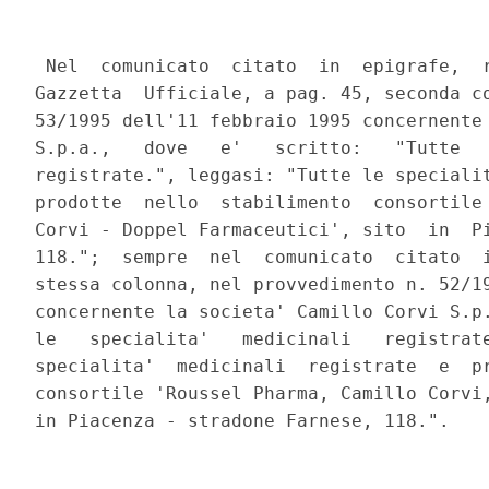
 Nel  comunicato  citato  in  epigrafe,  r
Gazzetta  Ufficiale, a pag. 45, seconda co
53/1995 dell'11 febbraio 1995 concernente 
S.p.a.,   dove   e'   scritto:   "Tutte   
registrate.", leggasi: "Tutte le specialit
prodotte  nello  stabilimento  consortile 
Corvi - Doppel Farmaceutici', sito  in  Pi
118.";  sempre  nel  comunicato  citato  i
stessa colonna, nel provvedimento n. 52/19
concernente la societa' Camillo Corvi S.p.
le   specialita'   medicinali   registrate
specialita'  medicinali  registrate  e  pr
consortile 'Roussel Pharma, Camillo Corvi,