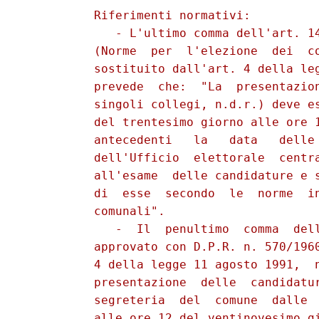
          Riferimenti normativi:

             - L'ultimo comma dell'art. 14
          (Norme  per  l'elezione  dei  co
          sostituito dall'art. 4 della leg
          prevede  che:  "La  presentazion
          singoli collegi, n.d.r.) deve es
          del trentesimo giorno alle ore 1
          antecedenti   la   data   delle 
          dell'Ufficio  elettorale  centra
          all'esame  delle candidature e s
          di  esse  secondo  le  norme  in
          comunali".

             -  Il  penultimo  comma  dell
          approvato con D.P.R. n. 570/1960
          4 della legge 11 agosto 1991,  n
          presentazione  delle  candidatur
          segreteria  del  comune  dalle  
          alle ore 12 del ventinovesimo gi