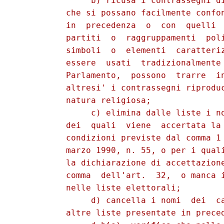
               b) ricusa i contrassegni di
          che si possano facilmente confon
          in  precedenza  o  con  quelli  
          partiti  o  raggruppamenti  poli
          simboli  o  elementi  caratteriz
          essere  usati  tradizionalmente 
          Parlamento,  possono  trarre  in
          altresi' i contrassegni riproduc
          natura religiosa;

               c) elimina dalle liste i no
          dei  quali  viene  accertata la 
          condizioni previste dal comma 1 
          marzo 1990, n. 55, o per i quali
          la dichiarazione di accettazione
          comma  dell'art.  32,  o manca i
          nelle liste elettorali;

               d) cancella i nomi  dei  ca
          altre liste presentate in preced