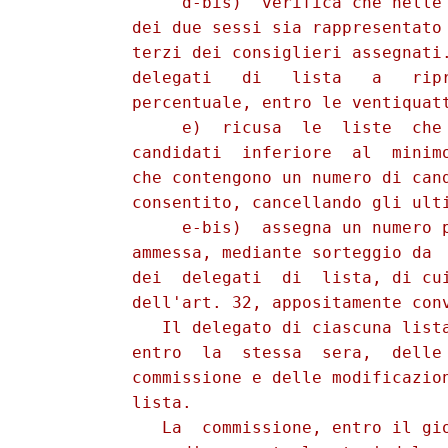
               d-bis)  verifica che nelle 
          dei due sessi sia rappresentato 
          terzi dei consiglieri assegnati.
          delegati   di   lista   a   ripr
          percentuale, entro le ventiquatt
               e)  ricusa  le  liste  che 
          candidati  inferiore  al  minimo
          che contengono un numero di cand
          consentito, cancellando gli ulti
               e-bis)  assegna un numero p
          ammessa, mediante sorteggio da  
          dei  delegati  di  lista, di cui
          dell'art. 32, appositamente conv
             Il delegato di ciascuna lista
          entro  la  stessa  sera,  delle 
          commissione e delle modificazion
          lista.

             La  commissione, entro il gio