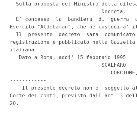
  Sulla proposta del Ministro della difesa
                              Decreta:

  E' concessa  la  bandiera  di  guerra  a
Esercito "Aldebaran", che ne custodira' il
  Il  presente  decreto  sara' comunicato 
registrazione e pubblicato nella Gazzetta 
italiana.

   Dato a Roma, addi' 15 febbraio 1995

                              SCALFARO

                                 CORCIONE,
------------

    Il presente decreto non e' soggetto al
Corte dei conti, previsto dall'art. 3 dell