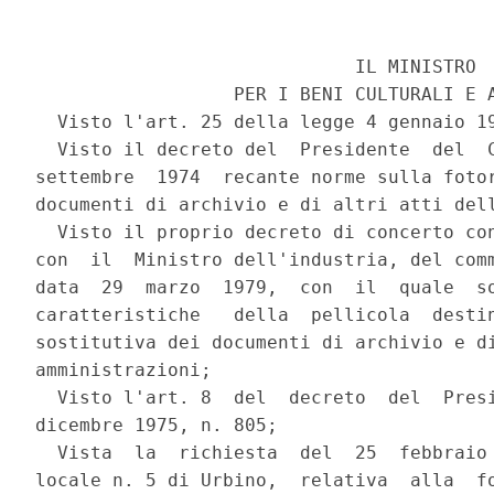
                             IL MINISTRO

                  PER I BENI CULTURALI E A
  Visto l'art. 25 della legge 4 gennaio 19
  Visto il decreto del  Presidente  del  C
settembre  1974  recante norme sulla fotor
documenti di archivio e di altri atti dell
  Visto il proprio decreto di concerto con
con  il  Ministro dell'industria, del comm
data  29  marzo  1979,  con  il  quale  so
caratteristiche   della  pellicola  destin
sostitutiva dei documenti di archivio e di
amministrazioni;

  Visto l'art. 8  del  decreto  del  Presi
dicembre 1975, n. 805;

  Vista  la  richiesta  del  25  febbraio 
locale n. 5 di Urbino,  relativa  alla  fo