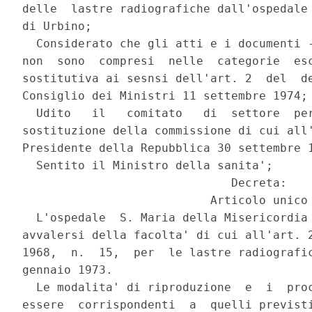
delle  lastre radiografiche dall'ospedale 
di Urbino;

  Considerato che gli atti e i documenti -
non  sono  compresi  nelle  categorie  esc
sostitutiva ai sesnsi dell'art. 2  del  de
Consiglio dei Ministri 11 settembre 1974;

  Udito   il   comitato   di  settore  per
sostituzione della commissione di cui all'
Presidente della Repubblica 30 settembre 1
  Sentito il Ministro della sanita';

                              Decreta:

                           Articolo unico

  L'ospedale  S. Maria della Misericordia 
avvalersi della facolta' di cui all'art. 2
1968,  n.  15,  per  le lastre radiografic
gennaio 1973.

  Le modalita' di riproduzione  e  i  proc
essere  corrispondenti  a  quelli previsti