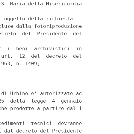
S. Maria della Misericordia

 oggetto della richiesta  -

luse dalla fotoriproduzione

creto  del  Presidente  del

  i  beni  archivistici  in

art.  12  del  decreto  del

963, n. 1409;

di Urbino e' autorizzato ad

5  della  legge  4  gennaio

he prodotte a partire dal 1

edimenti  tecnici  dovranno

 dal decreto del Presidente
