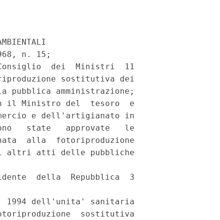
MBIENTALI

68, n. 15;

onsiglio  dei  Ministri  11

iproduzione sostitutiva dei

a pubblica amministrazione;

 il Ministro del  tesoro  e

ercio e dell'artigianato in

no   state   approvate   le

ata  alla  fotoriproduzione

 altri atti delle pubbliche

dente  della  Repubblica  3

 1994 dell'unita' sanitaria

toriproduzione  sostitutiva
