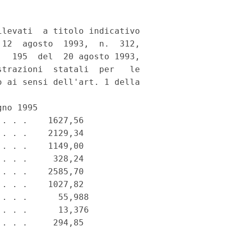
levati  a titolo indicativo

12  agosto  1993,  n.  312,

  195  del  20 agosto 1993,

trazioni  statali  per   le

 ai sensi dell'art. 1 della

no 1995

. . .    1627,56

. . .    2129,34

. . .    1149,00

. . .     328,24

. . .    2585,70

. . .    1027,82

. . .      55,988

. . .      13,376

. . .     294,85
