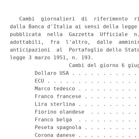
   Cambi  giornalieri  di  riferimento  ri
dalla Banca d'Italia ai sensi della legge 
pubblicata  nella  Gazzetta  Ufficiale  n.
adottabili,  fra  l'altro,  dalle  amminis
anticipazioni  al  Portafoglio dello Stato
legge 3 marzo 1951, n. 193.

                   Cambi del giorno 6 giug
        Dollaro USA . . . . . . . . . . . 
        ECU . . . . . . . . . . . . . . . 
        Marco tedesco . . . . . . . . . . 
        Franco francese . . . . . . . . . 
        Lira sterlina . . . . . . . . . . 
        Fiorino olandese  . . . . . . . . 
        Franco belga  . . . . . . . . . . 
        Peseta spagnola . . . . . . . . . 
        Corona danese . . . . . . . . . . 