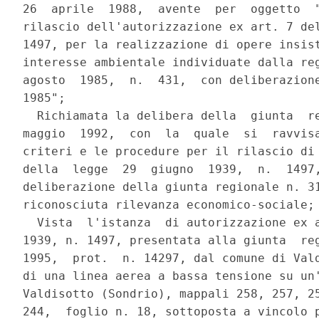
26  aprile  1988,  avente  per  oggetto  "
rilascio dell'autorizzazione ex art. 7 del
1497, per la realizzazione di opere insist
interesse ambientale individuate dalla reg
agosto  1985,  n.  431,  con deliberazione
1985";

  Richiamata la delibera della  giunta  re
maggio  1992,  con  la  quale  si  ravvisa
criteri e le procedure per il rilascio di 
della  legge  29  giugno  1939,  n.  1497,
deliberazione della giunta regionale n. 31
riconosciuta rilevanza economico-sociale;

  Vista  l'istanza  di autorizzazione ex a
1939, n. 1497, presentata alla giunta  reg
1995,  prot.  n. 14297, dal comune di Vald
di una linea aerea a bassa tensione su un'
Valdisotto (Sondrio), mappali 258, 257, 25
244,  foglio n. 18, sottoposta a vincolo p