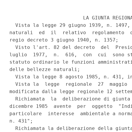
                         LA GIUNTA REGIONA
  Vista la legge 29 giugno 1939, n. 1497, 
naturali  ed  il  relativo  regolamento  d
regio decreto 3 giugno 1940, n. 1357;

  Visto l'art. 82 del decreto  del  Presid
luglio  1977,  n.  616,  con  cui  sono st
statuto ordinario le funzioni amministrati
delle bellezze naturali;

  Vista la legge 8 agosto 1985, n. 431, in
  Vista la  legge  regionale  27  maggio  
modificata dalla legge regionale 12 settem
  Richiamata  la  deliberazione di giunta 
dicembre 1985  avente  per  oggetto  "Indi
particolare  interesse  ambientale a norma
n. 431";

  Richiamata la deliberazione della giunta