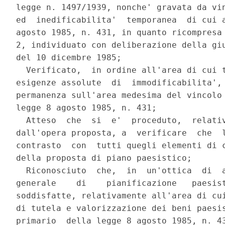
legge n. 1497/1939, nonche' gravata da vin
ed  inedificabilita'  temporanea  di cui a
agosto 1985, n. 431, in quanto ricompresa 
2, individuato con deliberazione della giu
del 10 dicembre 1985;

  Verificato,  in ordine all'area di cui t
esigenze assolute  di  immodificabilita', 
permanenza sull'area medesima del vincolo 
legge 8 agosto 1985, n. 431;

  Atteso  che  si  e'  proceduto,  relativ
dall'opera proposta, a  verificare  che  l
contrasto  con  tutti quegli elementi di c
della proposta di piano paesistico;

  Riconosciuto  che,  in  un'ottica  di  a
generale    di    pianificazione   paesist
soddisfatte, relativamente all'area di cui
di tutela e valorizzazione dei beni paesis
primario  della legge 8 agosto 1985, n. 43