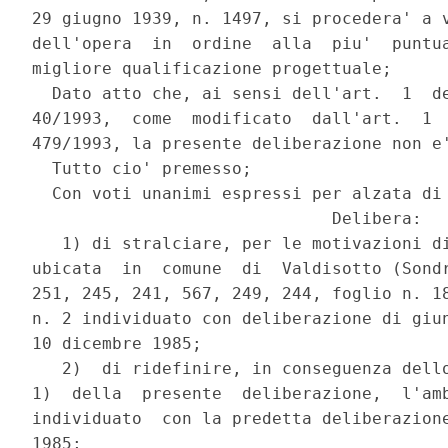
29 giugno 1939, n. 1497, si procedera' a v
dell'opera  in  ordine  alla  piu'  puntua
migliore qualificazione progettuale;

  Dato atto che, ai sensi dell'art.  1  de
40/1993,  come  modificato  dall'art.  1  
479/1993, la presente deliberazione non e'
  Tutto cio' premesso;

  Con voti unanimi espressi per alzata di 
                              Delibera:

   1) di stralciare, per le motivazioni di
ubicata  in  comune  di  Valdisotto (Sondr
251, 245, 241, 567, 249, 244, foglio n. 18
n. 2 individuato con deliberazione di giun
10 dicembre 1985;

   2)  di ridefinire, in conseguenza dello
1)  della  presente  deliberazione,  l'amb
individuato  con la predetta deliberazione
1985;
