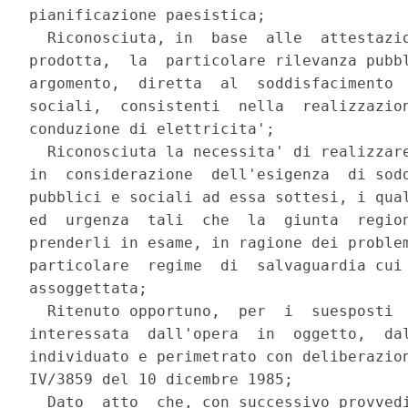
pianificazione paesistica;

  Riconosciuta, in  base  alle  attestazio
prodotta,  la  particolare rilevanza pubbl
argomento,  diretta  al  soddisfacimento  
sociali,  consistenti  nella  realizzazion
conduzione di elettricita';

  Riconosciuta la necessita' di realizzare
in  considerazione  dell'esigenza  di sodd
pubblici e sociali ad essa sottesi, i qual
ed  urgenza  tali  che  la  giunta  region
prenderli in esame, in ragione dei problem
particolare  regime  di  salvaguardia cui 
assoggettata;

  Ritenuto opportuno,  per  i  suesposti  
interessata  dall'opera  in  oggetto,  dal
individuato e perimetrato con deliberazion
IV/3859 del 10 dicembre 1985;

  Dato  atto  che, con successivo provvedi