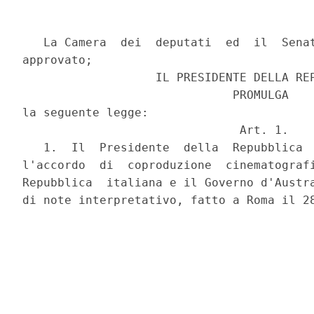
   La Camera  dei  deputati  ed  il  Senat
approvato;

                   IL PRESIDENTE DELLA REP
                              PROMULGA

la seguente legge:

                               Art. 1.

   1.  Il  Presidente  della  Repubblica  
l'accordo  di  coproduzione  cinematografi
Repubblica  italiana e il Governo d'Austra