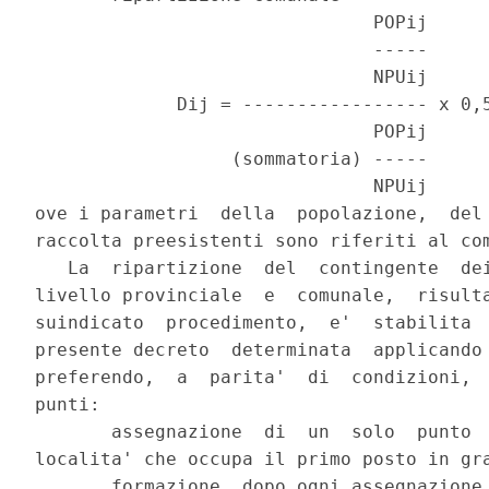
                               POPij      
                               -----      
                               NPUij      
             Dij = ----------------- x 0,5
                               POPij      
                  (sommatoria) -----      
                               NPUij      
ove i parametri  della  popolazione,  del 
raccolta preesistenti sono riferiti al com
   La  ripartizione  del  contingente  dei
livello provinciale  e  comunale,  risulta
suindicato  procedimento,  e'  stabilita  
presente decreto  determinata  applicando 
preferendo,  a  parita'  di  condizioni,  
punti:

       assegnazione  di  un  solo  punto  
localita' che occupa il primo posto in gra
       formazione, dopo ogni assegnazione,