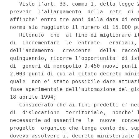
   Visto l'art. 33, comma 1, della legge 2
prevede  l'allargamento  della  rete  di r
affinche' entro tre anni dalla data di ent
norma sia raggiunto il numero di 15.000 pu
   Ritenuto  che  al fine di migliorare il
di  incrementare  le  entrate   erariali, 
dell'andamento   crescente   della  raccol
quinquennio, ricorre l'opportunita' di ist
di  generi di monopolio 9.450 nuovi punti 
2.000 punti di cui al citato decreto minis
quale  non e' stato possibile dare attuazi
fase sperimentale dell'automazione del gio
18 aprile 1994;

   Considerato che ai fini predetti e' nec
di  dislocazione  territoriale,  nonche' l
necessarie ad assentire  le  nuove  conces
progetto  organico che tenga conto del sup
doveva assolvere il decreto ministeriale 1