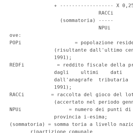
               + ------------------ X 0,25
                              RACCi

                 (sommatoria) -----

                              NPUi

ove:

POPi                  = popolazione reside
               (risultante dall'ultimo cen
               1991);

REDFi           = reddito fiscale della pr
               dagli    ultimi    dati    
               dall'anagrafe  tributaria  
               1991);

RACCi         = raccolta del gioco del lot
               (accertato nel periodo genn
NPUi                = numero dei punti di 
               provincia i-esima;

(sommatoria) = somma toria a livello nazio
       ripartizione comunale
