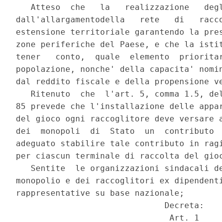
   Atteso  che   la   realizzazione   degl
dall'allargamentodella   rete   di   racco
estensione territoriale garantendo la pres
zone periferiche del Paese, e che la istit
tener   conto,  quale  elemento  prioritar
popolazione, nonche' della capacita' nomin
dal reddito fiscale e della propensione ve
   Ritenuto  che  l'art. 5, comma 1.5, del
85 prevede che l'installazione delle appar
del gioco ogni raccoglitore deve versare a
dei  monopoli  di  Stato  un  contributo  
adeguato stabilire tale contributo in ragi
per ciascun terminale di raccolta del gioc
   Sentite  le organizzazioni sindacali de
monopolio e dei raccoglitori ex dipendenti
rappresentative su base nazionale;

                              Decreta:

                               Art. 1
