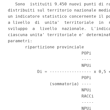
   Sono  istituiti 9.450 nuovi punti di ra
distribuiti sul territorio nazionale media
un indicatore statistico concernente il po
a livello  di  unita'  territoriale  in  r
sviluppo  a  livello  nazionale.  L'indica
ciascuna unita' territoriale e' determinat
parametri:

       ripartizione provinciale

                              POPi        
                              ----        
                              NPUi        
            Di = ----------------- x 0,5 +
                              POPi        
                 (sommatoria) ----        
                              NPUi        
                              RACCi

                              -----

                              NPUi
