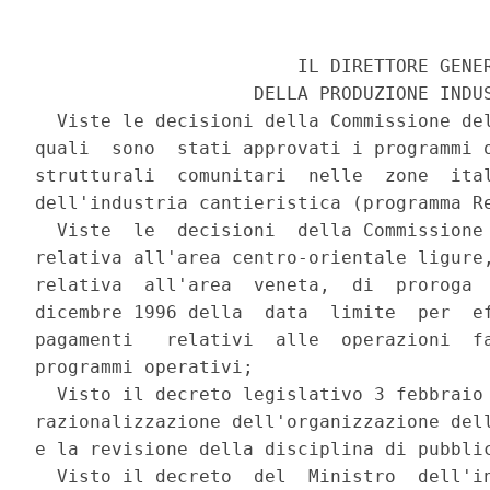
                        IL DIRETTORE GENER
                    DELLA PRODUZIONE INDUS
  Viste le decisioni della Commissione del
quali  sono  stati approvati i programmi o
strutturali  comunitari  nelle  zone  ital
dell'industria cantieristica (programma Re
  Viste  le  decisioni  della Commissione 
relativa all'area centro-orientale ligure,
relativa  all'area  veneta,  di  proroga  
dicembre 1996 della  data  limite  per  ef
pagamenti   relativi  alle  operazioni  fa
programmi operativi;

  Visto il decreto legislativo 3 febbraio 
razionalizzazione dell'organizzazione dell
e la revisione della disciplina di pubblic
  Visto il decreto  del  Ministro  dell'in