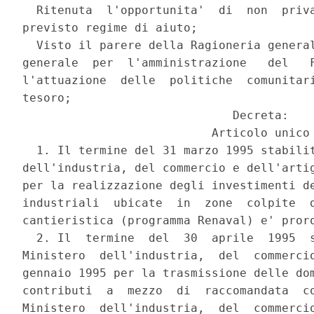
  Ritenuta  l'opportunita'  di  non  priva
previsto regime di aiuto;

  Visto il parere della Ragioneria general
generale  per  l'amministrazione   del   F
l'attuazione  delle  politiche  comunitari
tesoro;

                              Decreta:

                           Articolo unico

  1. Il termine del 31 marzo 1995 stabilit
dell'industria, del commercio e dell'artig
per la realizzazione degli investimenti de
industriali  ubicate  in  zone  colpite  d
cantieristica (programma Renaval) e' proro
  2. Il  termine  del  30  aprile  1995  s
Ministero  dell'industria,  del  commercio
gennaio 1995 per la trasmissione delle dom
contributi  a  mezzo  di  raccomandata  co
Ministero  dell'industria,  del  commercio