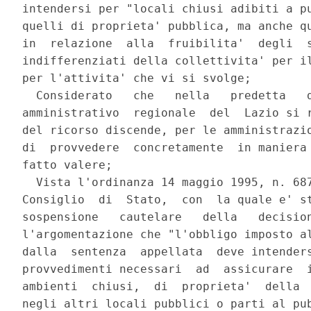
intendersi per "locali chiusi adibiti a pu
quelli di proprieta' pubblica, ma anche qu
in  relazione  alla  fruibilita'  degli  s
indifferenziati della collettivita' per il
per l'attivita' che vi si svolge;

  Considerato   che   nella   predetta   d
amministrativo  regionale  del  Lazio si r
del ricorso discende, per le amministrazio
di  provvedere  concretamente  in maniera 
fatto valere;

  Vista l'ordinanza 14 maggio 1995, n. 687
Consiglio  di  Stato,  con  la quale e' st
sospensione   cautelare   della   decision
l'argomentazione che "l'obbligo imposto al
dalla  sentenza  appellata  deve intenders
provvedimenti necessari  ad  assicurare  i
ambienti  chiusi,  di  proprieta'  della  
negli altri locali pubblici o parti al pub