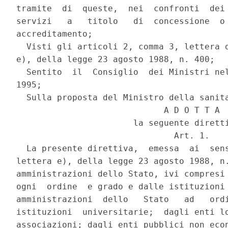
tramite  di  queste,  nei  confronti  dei 
servizi   a   titolo   di  concessione  o 
accreditamento;

  Visti gli articoli 2, comma 3, lettera d
e), della legge 23 agosto 1988, n. 400;

  Sentito  il  Consiglio  dei Ministri nel
1995;

  Sulla proposta del Ministro della sanita
                             A D O T T A

                       la seguente diretti
                               Art. 1.

  La presente direttiva,  emessa  ai  sens
lettera e), della legge 23 agosto 1988, n.
amministrazioni dello Stato, ivi compresi 
ogni  ordine  e grado e dalle istituzioni 
amministrazioni  dello   Stato   ad   ordi
istituzioni  universitarie;  dagli enti lo
associazioni; dagli enti pubblici non econ