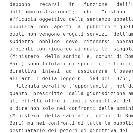
debbono   recarsi   in   funzione   dell'u
dall'amministrazione";   che   "restano   
efficacia oggettiva della sentenza appella
pubblica  non  aperti  al pubblico e quell
quali non vengono erogati servizi  dell'am
suddetto  obbligo  deve  ritenersi  operat
ambienti con riguardo ai quali le  singole
(Ministero  della sanita' e, comuni di Rom
Bari) sono titolari di specifici e tipici 
direttiva  intesi  ad  assicurare  l'osser
all'art. 1 della legge n.  584 del 1975";

  Ritenuta peraltro l'opportunita', nel da
quanto  prescritto  dalla giurisdizione am
gli effetti oltre i limiti soggettivi del 
a dire non solo nei confronti delle ammini
(Ministero  della sanita' e, comuni di Rom
Bari) ma nei confronti di tutte le pubblic
destinatarie dei poteri di direttiva del  