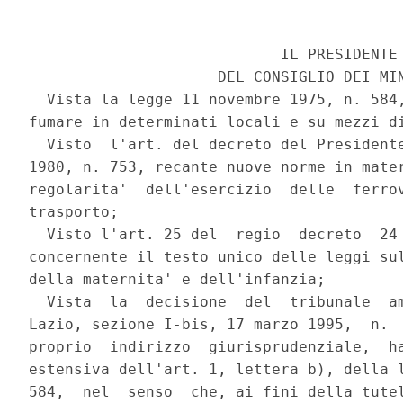
                            IL PRESIDENTE

                     DEL CONSIGLIO DEI MIN
  Vista la legge 11 novembre 1975, n. 584,
fumare in determinati locali e su mezzi di
  Visto  l'art. del decreto del Presidente
1980, n. 753, recante nuove norme in mater
regolarita'  dell'esercizio  delle  ferrov
trasporto;

  Visto l'art. 25 del  regio  decreto  24 
concernente il testo unico delle leggi sul
della maternita' e dell'infanzia;

  Vista  la  decisione  del  tribunale  am
Lazio, sezione I-bis, 17 marzo 1995,  n.  
proprio  indirizzo  giurisprudenziale,  ha
estensiva dell'art. 1, lettera b), della l
584,  nel  senso  che, ai fini della tutel