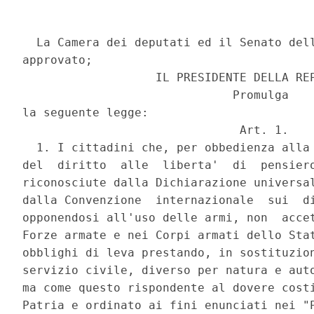
  La Camera dei deputati ed il Senato dell
approvato; 

                   IL PRESIDENTE DELLA REP
                              Promulga 

la seguente legge: 

                               Art. 1. 

  1. I cittadini che, per obbedienza alla 
del  diritto  alle  liberta'  di  pensiero
riconosciute dalla Dichiarazione universal
dalla Convenzione  internazionale  sui  di
opponendosi all'uso delle armi, non  accet
Forze armate e nei Corpi armati dello Stat
obblighi di leva prestando, in sostituzion
servizio civile, diverso per natura e auto
ma come questo rispondente al dovere costi
Patria e ordinato ai fini enunciati nei "P