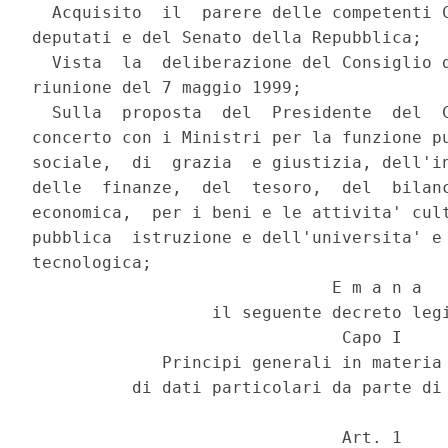
  Acquisito  il  parere delle competenti C
deputati e del Senato della Repubblica;

  Vista  la  deliberazione del Consiglio d
riunione del 7 maggio 1999;

  Sulla  proposta  del  Presidente  del  C
concerto con i Ministri per la funzione pu
sociale,  di  grazia  e giustizia, dell'in
delle  finanze,  del  tesoro,  del  bilanc
economica,  per i beni e le attivita' cult
pubblica  istruzione e dell'universita' e 
tecnologica;

                              E m a n a

                  il seguente decreto legi
                               Capo I

             Principi generali in materia 
          di dati particolari da parte di 
                               Art. 1
