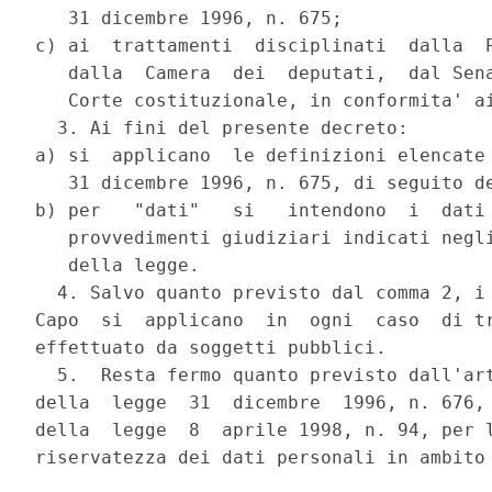
   31 dicembre 1996, n. 675;

c) ai  trattamenti  disciplinati  dalla  P
   dalla  Camera  dei  deputati,  dal Sena
   Corte costituzionale, in conformita' ai
  3. Ai fini del presente decreto:

a) si  applicano  le definizioni elencate 
   31 dicembre 1996, n. 675, di seguito de
b) per   "dati"   si   intendono  i  dati 
   provvedimenti giudiziari indicati negli
   della legge.

  4. Salvo quanto previsto dal comma 2, i 
Capo  si  applicano  in  ogni  caso  di tr
effettuato da soggetti pubblici.

  5.  Resta fermo quanto previsto dall'art
della  legge  31  dicembre  1996, n. 676, 
della  legge  8  aprile 1998, n. 94, per l