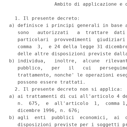
                Ambito di applicazione e d
  1. Il presente decreto:

a) definisce i principi generali in base a
   sono   autorizzati   a  trattare  dati 
   particolari  provvedimenti  giudiziari 
   comma  3,  e 24 della legge 31 dicembre
   delle altre disposizioni previste dalla
b) individua,   inoltre,  alcune  rilevant
   pubblico,   per   il   cui   perseguime
   trattamento, nonche' le operazioni eseg
   possono essere trattati.

  2. Il presente decreto non si applica:

a) ai trattamenti di cui all'articolo 4 de
   n.  675,  e  all'articolo  1,  comma 1,
   dicembre 1996, n. 676;

b) agli  enti  pubblici  economici,  ai  q
   disposizioni previste per i soggetti pr