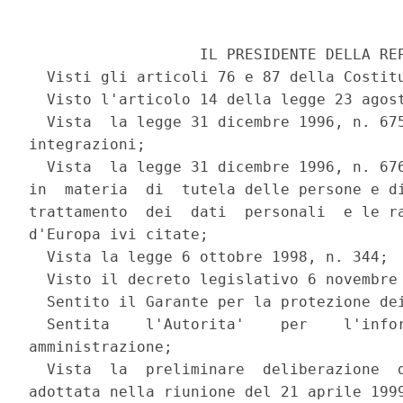
                   IL PRESIDENTE DELLA REP
  Visti gli articoli 76 e 87 della Costitu
  Visto l'articolo 14 della legge 23 agost
  Vista  la legge 31 dicembre 1996, n. 675
integrazioni;

  Vista  la legge 31 dicembre 1996, n. 676
in  materia  di  tutela delle persone e di
trattamento  dei  dati  personali  e le ra
d'Europa ivi citate;

  Vista la legge 6 ottobre 1998, n. 344;

  Visto il decreto legislativo 6 novembre 
  Sentito il Garante per la protezione dei
  Sentita    l'Autorita'    per    l'infor
amministrazione;

  Vista  la  preliminare  deliberazione  d
adottata nella riunione del 21 aprile 1999