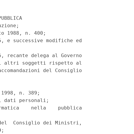
UBBLICA

zione;

o 1988, n. 400;

, e successive modifiche ed

, recante delega al Governo

 altri soggetti rispetto al

ccomandazioni del Consiglio

1998, n. 389;

 dati personali;

matica    nella    pubblica

el  Consiglio dei Ministri,

;
