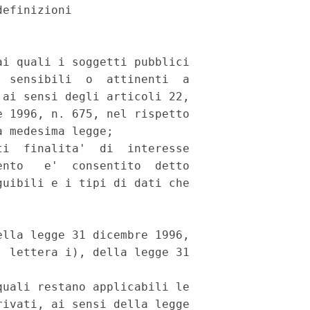
efinizioni

i quali i soggetti pubblici

 sensibili  o  attinenti  a

ai sensi degli articoli 22,

 1996, n. 675, nel rispetto

 medesima legge;

i  finalita'  di  interesse

nto   e'  consentito  detto

uibili e i tipi di dati che

lla legge 31 dicembre 1996,

 lettera i), della legge 31

uali restano applicabili le

ivati, ai sensi della legge
