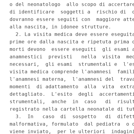
o del neonatologo  allo scopo di accertare
di identificare  soggetti a  rischio di  d
dovranno essere seguiti con  maggiore atte
alla nascita, in idonee strutture.

  2. La visita medica deve essere eseguita
prime ore dalla nascita e ripetuta prima d
morti devono  essere eseguiti  gli esami a
anamnestici  previsti   nella  visita  med
necessari,  gli esami  strumentali e  l'es
visita medica comprende l'anamnesi  famili
l'anamnesi materna,  l'anamnesi del  trava
momenti  di adattamento  alla  vita  extra
dettagliato.  L'esito  degli  accertamenti
strumentali,  anche  in  caso   di  risult
registrato nella cartella neonatale di tut
  3.  In   caso  di  sospetto   di  difett
malformativa, formulato  dal pediatra  o d
viene inviato,  per le ulteriori  indagini