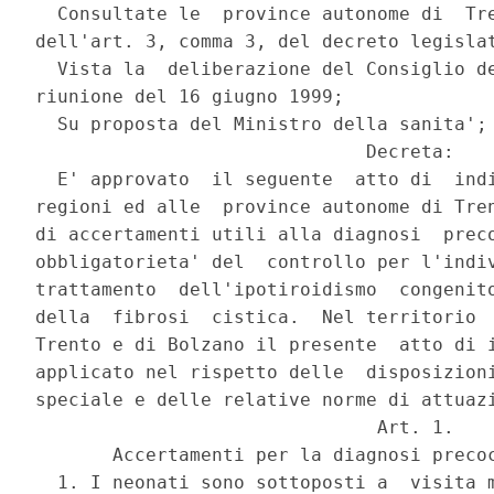
  Consultate le  province autonome di  Tre
dell'art. 3, comma 3, del decreto legislat
  Vista la  deliberazione del Consiglio de
riunione del 16 giugno 1999;

  Su proposta del Ministro della sanita';

                              Decreta:

  E' approvato  il seguente  atto di  indi
regioni ed alle  province autonome di Tren
di accertamenti utili alla diagnosi  preco
obbligatorieta' del  controllo per l'indiv
trattamento  dell'ipotiroidismo  congenito
della  fibrosi  cistica.  Nel territorio  
Trento e di Bolzano il presente  atto di i
applicato nel rispetto delle  disposizioni
speciale e delle relative norme di attuazi
                               Art. 1.

       Accertamenti per la diagnosi precoc
  1. I neonati sono sottoposti a  visita m