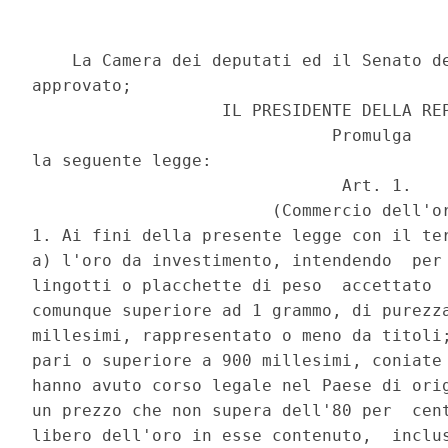
    La Camera dei deputati ed il Senato de
approvato; 

                   IL PRESIDENTE DELLA REP
                              Promulga 

la seguente legge: 

                               Art. 1. 

                        (Commercio dell'or
1. Ai fini della presente legge con il ter
a) l'oro da investimento, intendendo  per 
lingotti o placchette di peso  accettato  
comunque superiore ad 1 grammo, di purezza
millesimi, rappresentato o meno da titoli;
pari o superiore a 900 millesimi, coniate 
hanno avuto corso legale nel Paese di orig
un prezzo che non supera dell'80 per  cent
libero dell'oro in esse contenuto,  inclus