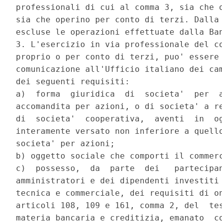
professionali di cui al comma 3, sia che o
sia che operino per conto di terzi. Dalla 
escluse le operazioni effettuate dalla Ban
3. L'esercizio in via professionale del co
proprio o per conto di terzi, puo' essere 
comunicazione all'Ufficio italiano dei cam
dei seguenti requisiti: 

a)  forma  giuridica  di  societa'  per  a
accomandita per azioni, o di societa' a re
di  societa'  cooperativa,  aventi  in  og
interamente versato non inferiore a quello
societa' per azioni; 

b) oggetto sociale che comporti il commerc
c)  possesso,  da  parte  dei   partecipan
amministratori e dei dipendenti investiti 
tecnica e commerciale, dei requisiti di on
articoli 108, 109 e 161, comma 2, del  tes
materia bancaria e creditizia, emanato  co