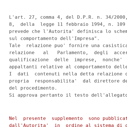
L'art. 27, comma 4, del D.P.R. n. 34/2000,
8,  della  legge 11 febbraio 1994, n. 109 
prevede che l'Autorita' definisca lo schem
sul comportamento dell'Impresa".

Tale  relazione puo' fornire una casistica
relazione   al   Parlamento,  degli  accer
qualificazione  delle  imprese,  nonche'  
appaltanti relative al comportamento delle
I  dati  contenuti nella detta relazione d
propria  responsabilita'  dal direttore de
del procedimento.

Si approva pertanto il testo dell'allegato
Nel  presente  supplemento  sono pubblicat
dall'Autorita'  in  ordine al sistema di q