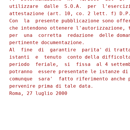
utilizzare  dalle  S.O.A.  per  l'esercizi
attestazione (art. 10, co. 2 lett. f) D.P.
Con  la  presente pubblicazione sono offer
che intendono ottenere l'autorizzazione, t
per  una  corretta  redazione  delle doman
pertinente documentazione.

Al  fine  di  garantire  parita' di tratta
istanti  e  tenuto  conto della difficolta
periodo  feriale,  si  fissa  al 4 settemb
potranno  essere presentate le istanze di 
comunque  sara'  fatto riferimento anche p
pervenire prima di tale data.

Roma, 27 luglio 2000
