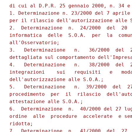
di cui al D.P.R. 25 gennaio 2000, n. 34 e 
1. Determinazione n. 23/2000 del 7 aprile 
per il rilascio dell'autorizzazione alle S
2.  Determinazione  n.  24/2000  del  20  
informatica  delle  S.O.A.  per  la  comun
all'Osservatorio;

3.   Determinazione   n.   36/2000  del  2
dettagliata sul comportamento dell'Impresa
4.   Determinazione   n.   38/2000  del  2
integrazioni    sui   requisiti   e   moda
dell'autorizzazione alle S.O.A.;

5.   Determinazione   n.  39/2000  del  27
procedimento  per  il  rilascio  dell'auto
attestazione alle S.O.A.;

6.  Determinazione  n.  40/2000 del 27 lug
ordine  alle  procedure  accelerate  e sem
ridotta;

7.  Determinazione  n.  41/2000  del  27  