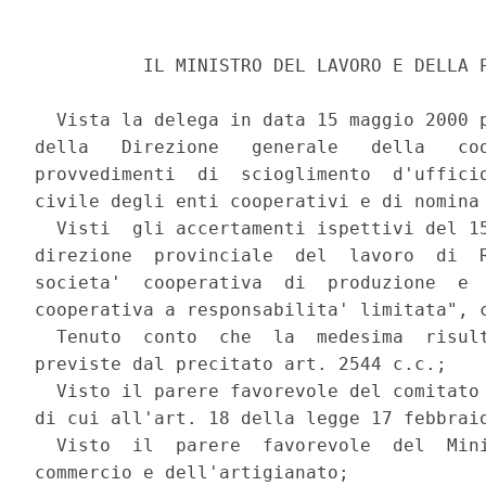
          IL MINISTRO DEL LAVORO E DELLA P
  Vista la delega in data 15 maggio 2000 p
della   Direzione   generale   della   coo
provvedimenti  di  scioglimento  d'ufficio
civile degli enti cooperativi e di nomina 
  Visti  gli accertamenti ispettivi del 15
direzione  provinciale  del  lavoro  di  R
societa'  cooperativa  di  produzione  e  
cooperativa a responsabilita' limitata", c
  Tenuto  conto  che  la  medesima  risult
previste dal precitato art. 2544 c.c.;

  Visto il parere favorevole del comitato 
di cui all'art. 18 della legge 17 febbraio
  Visto  il  parere  favorevole  del  Mini
commercio e dell'artigianato;
