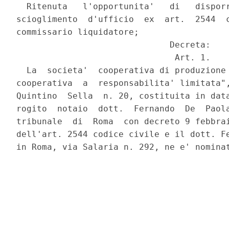
  Ritenuta   l'opportunita'   di   disporr
scioglimento  d'ufficio  ex  art.  2544  c
commissario liquidatore;

                              Decreta:

                               Art. 1.

  La  societa'  cooperativa di produzione 
cooperativa  a  responsabilita' limitata",
Quintino  Sella  n. 20, costituita in data
rogito  notaio  dott.  Fernando  De  Paola
tribunale  di  Roma  con decreto 9 febbrai
dell'art. 2544 codice civile e il dott. Fe