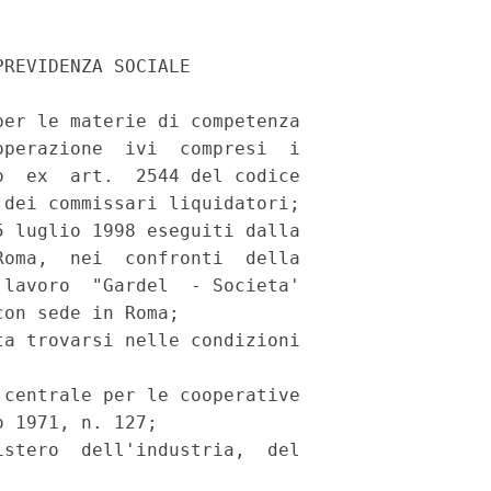
REVIDENZA SOCIALE

er le materie di competenza

perazione  ivi  compresi  i

  ex  art.  2544 del codice

dei commissari liquidatori;

 luglio 1998 eseguiti dalla

oma,  nei  confronti  della

lavoro  "Gardel  - Societa'

on sede in Roma;

a trovarsi nelle condizioni

centrale per le cooperative

 1971, n. 127;

stero  dell'industria,  del
