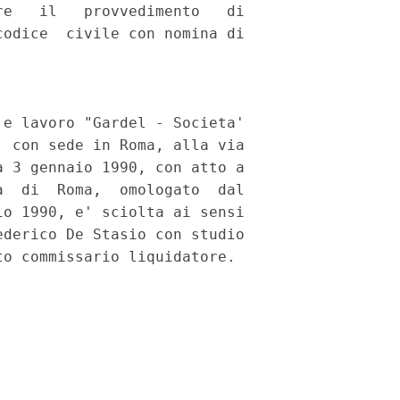
e   il   provvedimento   di

odice  civile con nomina di

e lavoro "Gardel - Societa'

 con sede in Roma, alla via

 3 gennaio 1990, con atto a

  di  Roma,  omologato  dal

o 1990, e' sciolta ai sensi

derico De Stasio con studio
