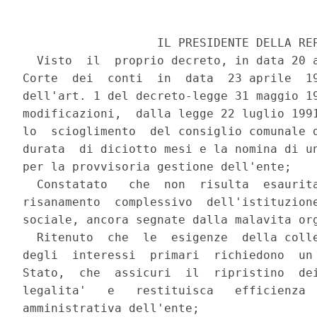
                   IL PRESIDENTE DELLA REP
  Visto  il  proprio decreto, in data 20 a
Corte  dei  conti  in  data  23 aprile  19
dell'art. 1 del decreto-legge 31 maggio 19
modificazioni,  dalla legge 22 luglio 1991
lo  scioglimento  del consiglio comunale d
durata  di diciotto mesi e la nomina di un
per la provvisoria gestione dell'ente;

  Constatato   che  non  risulta  esaurita
risanamento  complessivo  dell'istituzione
sociale, ancora segnate dalla malavita org
  Ritenuto  che  le  esigenze  della colle
degli  interessi  primari  richiedono  un 
Stato,  che  assicuri  il  ripristino  dei
legalita'   e   restituisca   efficienza  
amministrativa dell'ente;
