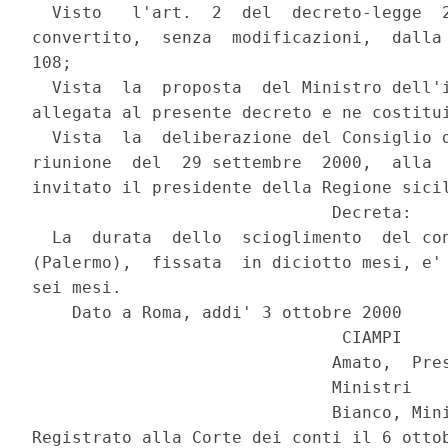
  Visto   l'art.  2  del  decreto-legge  2
convertito,  senza  modificazioni,  dalla 
108;

  Vista  la  proposta  del Ministro dell'i
allegata al presente decreto e ne costitui
  Vista  la  deliberazione del Consiglio d
riunione  del  29 settembre  2000,  alla  
invitato il presidente della Regione sicil
                              Decreta:

  La  durata  dello  scioglimento  del con
(Palermo),  fissata  in diciotto mesi, e' 
sei mesi.

    Dato a Roma, addi' 3 ottobre 2000

                               CIAMPI

                              Amato,  Pres
                              Ministri

                              Bianco, Mini
Registrato alla Corte dei conti il 6 ottob