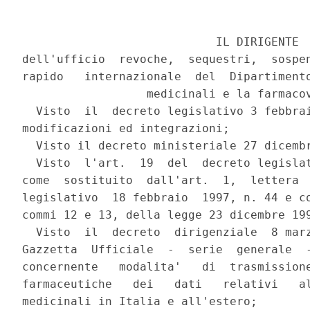
                            IL DIRIGENTE

dell'ufficio  revoche,  sequestri,  sospen
rapido   internazionale  del  Dipartimento
                  medicinali e la farmacov
  Visto  il  decreto legislativo 3 febbrai
modificazioni ed integrazioni;

  Visto il decreto ministeriale 27 dicembr
  Visto  l'art.  19  del  decreto legislat
come  sostituito  dall'art.  1,  lettera  
legislativo  18 febbraio  1997, n. 44 e co
commi 12 e 13, della legge 23 dicembre 199
  Visto  il  decreto  dirigenziale  8 marz
Gazzetta  Ufficiale  -  serie  generale  -
concernente   modalita'   di  trasmissione
farmaceutiche   dei   dati   relativi   al
medicinali in Italia e all'estero;
