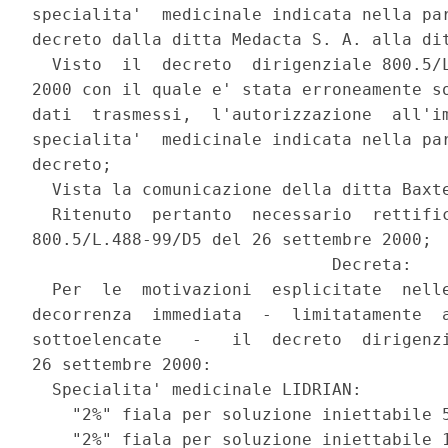
specialita'  medicinale indicata nella par
decreto dalla ditta Medacta S. A. alla dit
  Visto  il  decreto  dirigenziale 800.5/L
2000 con il quale e' stata erroneamente so
dati  trasmessi,  l'autorizzazione  all'im
specialita'  medicinale indicata nella par
decreto;

  Vista la comunicazione della ditta Baxte
  Ritenuto  pertanto  necessario  rettific
800.5/L.488-99/D5 del 26 settembre 2000;

                              Decreta:

  Per  le  motivazioni  esplicitate  nelle
decorrenza  immediata  -  limitatamente  a
sottoelencate   -   il  decreto  dirigenzi
26 settembre 2000:

  Specialita' medicinale LIDRIAN:

    "2%" fiala per soluzione iniettabile 5
    "2%" fiala per soluzione iniettabile 1