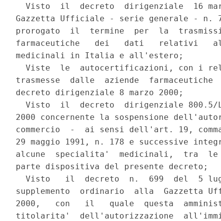
  Visto  il  decreto  dirigenziale  16 mar
Gazzetta Ufficiale - serie generale - n. 7
prorogato  il  termine  per  la  trasmissi
farmaceutiche   dei   dati   relativi   al
medicinali in Italia e all'estero;

  Viste  le  autocertificazioni, con i rel
trasmesse  dalle  aziende  farmaceutiche  
decreto dirigenziale 8 marzo 2000;

  Visto  il  decreto  dirigenziale 800.5/L
2000 concernente la sospensione dell'autor
commercio  -  ai sensi dell'art. 19, comma
29 maggio 1991, n. 178 e successive integr
alcune  specialita'  medicinali,  tra  le 
parte dispositiva del presente decreto;

  Visto   il  decreto  n.  699  del  5 lug
supplemento  ordinario  alla  Gazzetta Uff
2000,   con   il   quale  questa  amminist
titolarita'  dell'autorizzazione  all'immi