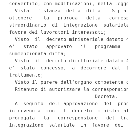
convertito, con modificazioni, nella legge
  Vista  l'istanza  della  ditta  - S.p.a.
ottenere    la   proroga   della   corresp
straordinario  di  integrazione  salariale
favore dei lavoratori interessati;

  Visto  il  decreto ministeriale datato 4
e'   stato   approvato   il   programma   
summenzionata ditta;

  Visto  il  decreto direttoriale datato 4
e'  stato  concesso,  a  decorrere  dal  1
trattamento;

  Visto il parere dell'organo competente d
  Ritenuto di autorizzare la corresponsion
                              Decreta:

  A  seguito  dell'approvazione  del  prog
intervenuta  con  il  decreto  ministerial
prorogata   la   corresponsione   del  tra
integrazione  salariale  in  favore  dei  