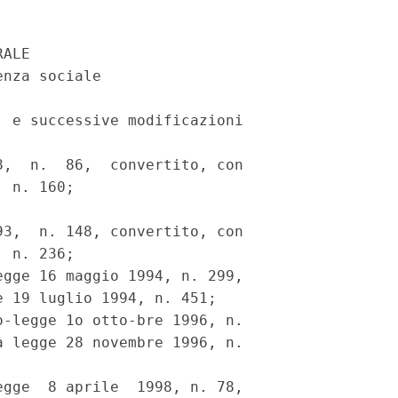
ALE

nza sociale

 e successive modificazioni

,  n.  86,  convertito, con

 n. 160;

3,  n. 148, convertito, con

 n. 236;

gge 16 maggio 1994, n. 299,

 19 luglio 1994, n. 451;

-legge 1o otto-bre 1996, n.

 legge 28 novembre 1996, n.

gge  8 aprile  1998, n. 78,
