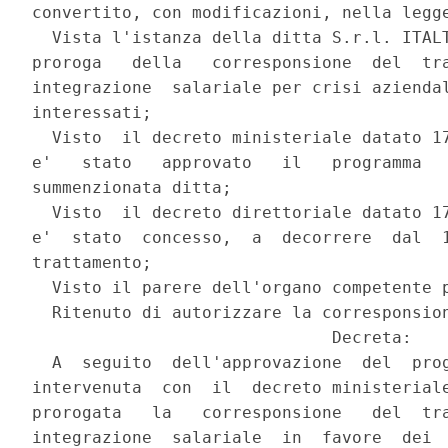
convertito, con modificazioni, nella legge
  Vista l'istanza della ditta S.r.l. ITALT
proroga   della   corresponsione  del  tra
integrazione  salariale per crisi aziendal
interessati;

  Visto  il decreto ministeriale datato 17
e'   stato   approvato   il   programma   
summenzionata ditta;

  Visto  il decreto direttoriale datato 17
e'  stato  concesso,  a  decorrere  dal  1
trattamento;

  Visto il parere dell'organo competente p
  Ritenuto di autorizzare la corresponsion
                              Decreta:

  A  seguito  dell'approvazione  del  prog
intervenuta  con  il  decreto ministeriale
prorogata   la   corresponsione   del  tra
integrazione  salariale  in  favore  dei  