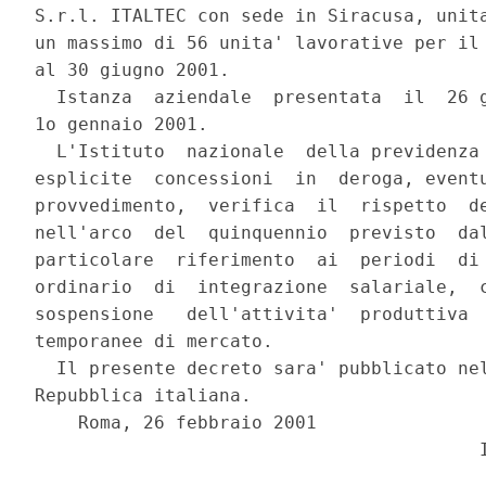
S.r.l. ITALTEC con sede in Siracusa, unita
un massimo di 56 unita' lavorative per il 
al 30 giugno 2001.

  Istanza  aziendale  presentata  il  26 g
1o gennaio 2001.

  L'Istituto  nazionale  della previdenza 
esplicite  concessioni  in  deroga, eventu
provvedimento,  verifica  il  rispetto  de
nell'arco  del  quinquennio  previsto  dal
particolare  riferimento  ai  periodi  di 
ordinario  di  integrazione  salariale,  c
sospensione   dell'attivita'  produttiva  
temporanee di mercato.

  Il presente decreto sara' pubblicato nel
Repubblica italiana.

    Roma, 26 febbraio 2001
