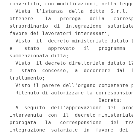
convertito, con modificazioni, nella legge
  Vista  l'istanza  della  ditta  S.r.l.  
ottenere    la   proroga   della   corresp
straordinario  di  integrazione  salariale
favore dei lavoratori interessati;

  Visto  il  decreto ministeriale datato 1
e'   stato   approvato   il   programma   
summenzionata ditta;

  Visto  il decreto direttoriale datato 17
e'  stato  concesso,  a  decorrere  dal  1
trattamento;

  Visto il parere dell'organo competente p
  Ritenuto di autorizzare la corresponsion
                              Decreta:

  A  seguito  dell'approvazione  del  prog
intervenuta  con  il  decreto ministeriale
prorogata   la   corresponsione   del  tra
integrazione  salariale  in  favore  dei  