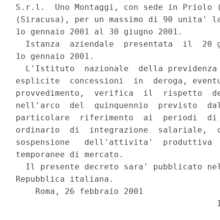
S.r.l.  Uno Montaggi, con sede in Priolo (
(Siracusa), per un massimo di 90 unita' la
1o gennaio 2001 al 30 giugno 2001.

  Istanza  aziendale  presentata  il  20 g
1o gennaio 2001.

  L'Istituto  nazionale  della previdenza 
esplicite  concessioni  in  deroga, eventu
provvedimento,  verifica  il  rispetto  de
nell'arco  del  quinquennio  previsto  dal
particolare  riferimento  ai  periodi  di 
ordinario  di  integrazione  salariale,  c
sospensione   dell'attivita'  produttiva  
temporanee di mercato.

  Il presente decreto sara' pubblicato nel
Repubblica italiana.

    Roma, 26 febbraio 2001
