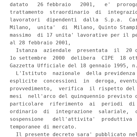
datato   26 febbraio   2001,   e'  proroga
trattamento  straordinario  di  integrazio
lavoratori  dipendenti  dalla  S.p.a.  Car
Milano,  unita'  di  Milano, Quinto Stampi
massimo  di 17 unita' lavorative per il pe
al 28 febbraio 2001,

  Istanza  aziendale  presentata  il  20 o
1o settembre  2000  delibera  CIPE  18 ott
Gazzetta Ufficiale del 18 gennaio 1995, n.
  L'Istituto  nazionale  della previdenza 
esplicite  concessioni  in  deroga, eventu
provvedimento,  verifica  il rispetto del 
mesi  nell'arco del quinquennio previsto d
particolare  riferimento  ai  periodi  di 
ordinario  di  integrazione  salariale,  c
sospensione   dell'attivita'  produttiva  
temporanee di mercato.

  Il presente decreto sara' pubblicato nel