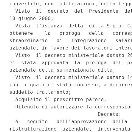
convertito, con modificazioni, nella legge
  Visto  il  decreto  del  Presidente  del
10 giugno 2000;

  Vista  l'istanza  della  ditta S.p.a. Ca
ottenere    la   proroga   della   corresp
straordinario   di   integrazione   salari
aziendale, in favore dei lavoratori intere
  Visto  il decreto ministeriale datato 26
e'  stata  approvata  la  proroga  del  pr
aziendale della summenzionata ditta;

  Visto  il decreto ministeriale datato 14
con  i quali e' stato concesso, a decorrer
suddetto trattamento;

  Acquisito il prescritto parere;

  Ritenuto di autorizzare la corresponsion
                              Decreta:

  A   seguito   dell'approvazione  della  
ristrutturazione  aziendale,  intervenuta 