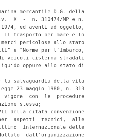
arina mercantile D.G. della

v.  X  -  n. 310474/MP e n.

1974, ed aventi ad oggetto,

 il trasporto per mare e lo

merci pericolose allo stato

ti" e "Norme per l'imbarco,

i veicoli cisterna stradali

iquido oppure allo stato di

 la salvaguardia della vita

egge 23 maggio 1980, n. 313

 vigore  con  le  procedure

zione stessa;

II della citata convenzione

er  aspetti  tecnici,  alle

ttimo  internazionale delle

ottato  dall'organizzazione
