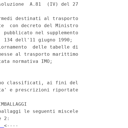
oluzione  A.81  (IV) del 27



medi destinati al trasporto

e  con decreto del Ministro

 pubblicato nel supplemento

 134 dell'11 giugno 1990;

ornamento  delle tabelle di

esse al trasporto marittimo

ata normativa IMO;

o classificati, ai fini del

a' e prescrizioni riportate

MBALLAGGI

allaggi le seguenti miscele

 2:

  
<----
