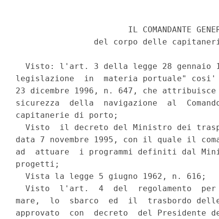
                       IL COMANDANTE GENER
                del corpo delle capitaneri
  Visto: l'art. 3 della legge 28 gennaio 1
legislazione  in  materia portuale" cosi' 
23 dicembre 1996, n. 647, che attribuisce 
sicurezza  della  navigazione  al  Comando
capitanerie di porto;

  Visto  il decreto del Ministro dei trasp
data 7 novembre 1995, con il quale il coma
ad  attuare  i programmi definiti dal Mini
progetti;

  Vista la legge 5 giugno 1962, n. 616;

  Visto  l'art.  4  del  regolamento  per 
mare,  lo  sbarco  ed  il  trasbordo delle
approvato  con  decreto  del Presidente de