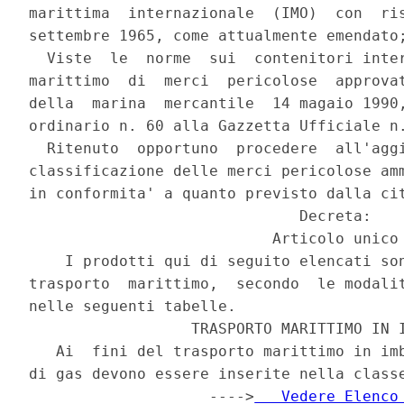
marittima  internazionale  (IMO)  con  ris
settembre 1965, come attualmente emendato;
  Viste  le  norme  sui  contenitori inter
marittimo  di  merci  pericolose  approvat
della  marina  mercantile  14 magaio 1990,
ordinario n. 60 alla Gazzetta Ufficiale n.
  Ritenuto  opportuno  procedere  all'aggi
classificazione delle merci pericolose amm
in conformita' a quanto previsto dalla cit
                              Decreta:

                           Articolo unico

    I prodotti qui di seguito elencati son
trasporto  marittimo,  secondo  le modalit
nelle seguenti tabelle.

                  TRASPORTO MARITTIMO IN I
   Ai  fini del trasporto marittimo in imb
di gas devono essere inserite nella classe
                    ---->
   Vedere Elenco