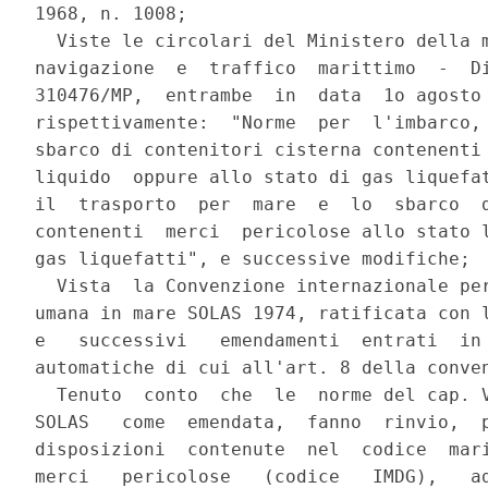
1968, n. 1008;

  Viste le circolari del Ministero della m
navigazione  e  traffico  marittimo  -  Di
310476/MP,  entrambe  in  data  1o agosto 
rispettivamente:  "Norme  per  l'imbarco, 
sbarco di contenitori cisterna contenenti 
liquido  oppure allo stato di gas liquefat
il  trasporto  per  mare  e  lo  sbarco  d
contenenti  merci  pericolose allo stato l
gas liquefatti", e successive modifiche;

  Vista  la Convenzione internazionale per
umana in mare SOLAS 1974, ratificata con l
e   successivi   emendamenti  entrati  in 
automatiche di cui all'art. 8 della conven
  Tenuto  conto  che  le  norme del cap. V
SOLAS   come  emendata,  fanno  rinvio,  p
disposizioni  contenute  nel  codice  mari
merci   pericolose   (codice   IMDG),   ad