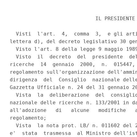
                            IL PRESIDENTE

  Visti  l'art.  4,  comma  3,  e gli arti
lettera d), del decreto legislativo 30 gen
  Visto l'art. 8 della legge 9 maggio 1989
  Visto  il  decreto  del  presidente  del
ricerche  14  gennaio  2000,  n.  015447, 
regolamento sull'organizzazione dell'ammin
dirigenza  del  Consiglio  nazionale delle
Gazzetta Ufficiale n. 24 del 31 gennaio 20
  Vista  la  deliberazione  del  consiglio
nazionale delle ricerche n. 133/2001 in da
all'adozione   di   alcune   modifiche   a
regolamento;

  Vista  la nota prot. LB/ n. 011602 del 2
e'  stata  trasmessa  al Ministro dell'ist