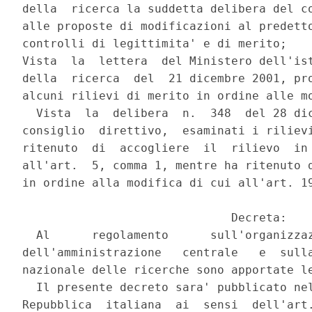
della  ricerca la suddetta delibera del co
alle proposte di modificazioni al predetto
controlli di legittimita' e di merito;

Vista  la  lettera  del Ministero dell'ist
della  ricerca  del  21 dicembre 2001, pro
alcuni rilievi di merito in ordine alle mo
  Vista  la  delibera  n.  348  del 28 dic
consiglio  direttivo,  esaminati i rilievi
ritenuto  di  accogliere  il  rilievo  in 
all'art.  5, comma 1, mentre ha ritenuto d
in ordine alla modifica di cui all'art. 19
                              Decreta:

  Al      regolamento      sull'organizzaz
dell'amministrazione   centrale   e  sulla
nazionale delle ricerche sono apportate le
  Il presente decreto sara' pubblicato nel
Repubblica  italiana  ai  sensi  dell'art.