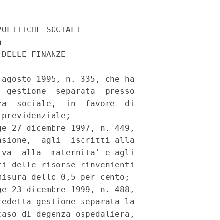
OLITICHE SOCIALI



DELLE FINANZE

agosto 1995, n. 335, che ha

 gestione  separata  presso

a  sociale,  in  favore  di

previdenziale;

e 27 dicembre 1997, n. 449,

sione,  agli  iscritti alla

va  alla  maternita' e agli

i delle risorse rinvenienti

isura dello 0,5 per cento;

e 23 dicembre 1999, n. 488,

edetta gestione separata la

aso di degenza ospedaliera,
