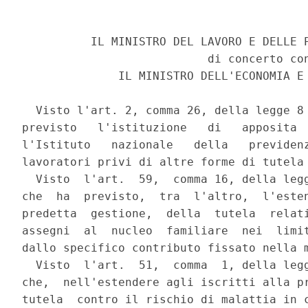
          IL MINISTRO DEL LAVORO E DELLE P
                           di concerto con
              IL MINISTRO DELL'ECONOMIA E 
  Visto l'art. 2, comma 26, della legge 8 
previsto   l'istituzione   di   apposita  
l'Istituto   nazionale   della   previdenz
lavoratori privi di altre forme di tutela 
  Visto  l'art.  59,  comma 16, della legg
che  ha  previsto,  tra  l'altro,  l'esten
predetta  gestione,  della  tutela  relati
assegni  al  nucleo  familiare  nei  limit
dallo specifico contributo fissato nella m
  Visto  l'art.  51,  comma  1, della legg
che,  nell'estendere agli iscritti alla pr
tutela  contro il rischio di malattia in c