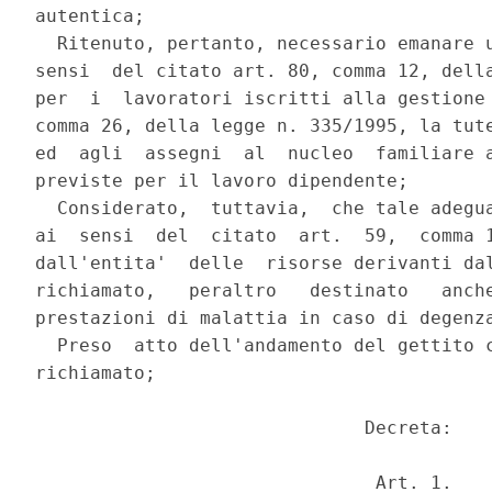
autentica;

  Ritenuto, pertanto, necessario emanare u
sensi  del citato art. 80, comma 12, della
per  i  lavoratori iscritti alla gestione 
comma 26, della legge n. 335/1995, la tute
ed  agli  assegni  al  nucleo  familiare a
previste per il lavoro dipendente;

  Considerato,  tuttavia,  che tale adegua
ai  sensi  del  citato  art.  59,  comma 1
dall'entita'  delle  risorse derivanti dal
richiamato,   peraltro   destinato   anche
prestazioni di malattia in caso di degenza
  Preso  atto dell'andamento del gettito c
richiamato;

                              Decreta:

                               Art. 1.
