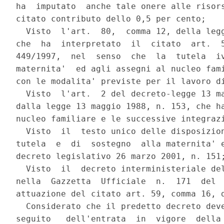
ha  imputato  anche tale onere alle risors
citato contributo dello 0,5 per cento;

  Visto  l'art.  80,  comma 12, della legg
che  ha  interpretato  il  citato  art.  5
449/1997,  nel  senso  che  la  tutela  iv
maternita'  ed agli assegni al nucleo fami
con le modalita' previste per il lavoro di
  Visto  l'art.  2 del decreto-legge 13 ma
dalla legge 13 maggio 1988, n. 153, che ha
nucleo familiare e le successive integrazi
  Visto  il  testo unico delle disposizion
tutela  e  di  sostegno  alla maternita' e
decreto legislativo 26 marzo 2001, n. 151;
  Visto  il  decreto interministeriale del
nella  Gazzetta  Ufficiale  n.  171  del  
attuazione del citato art. 59, comma 16, d
  Considerato che il predetto decreto deve
seguito   dell'entrata  in  vigore  della 