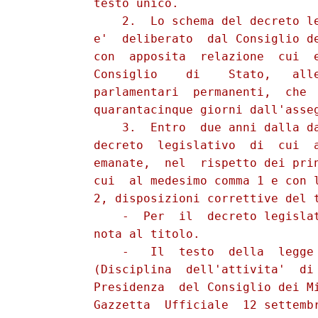
          testo unico.

              2.  Lo schema del decreto le
          e'  deliberato  dal Consiglio de
          con  apposita  relazione  cui  e
          Consiglio    di    Stato,   alle
          parlamentari  permanenti,  che  
          quarantacinque giorni dall'asseg
              3.  Entro  due anni dalla da
          decreto  legislativo  di  cui  a
          emanate,  nel  rispetto dei prin
          cui  al medesimo comma 1 e con l
          2, disposizioni correttive del t
              -  Per  il  decreto legislat
          nota al titolo.

              -   Il  testo  della  legge 
          (Disciplina  dell'attivita'  di 
          Presidenza  del Consiglio dei Mi
          Gazzetta  Ufficiale  12 settembr