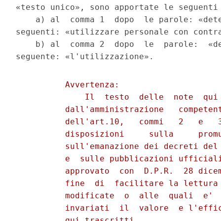
«testo unico», sono apportate le seguenti 
    a) al  comma 1  dopo  le parole: «dete
seguenti: «utilizzare personale con contra
    b) al  comma 2  dopo  le  parole:  «de
          Avvertenza:

              Il  testo  delle  note  qui 
          dall'amministrazione   competent
          dell'art.10,   commi   2   e   3
          disposizioni     sulla     promu
          sull'emanazione dei decreti del 
          e  sulle pubblicazioni ufficiali
          approvato  con  D.P.R.  28 dicem
          fine  di  facilitare la lettura 
          modificate  o  alle  quali  e'  
          invariati  il  valore  e l'effic
          qui trascritti.
