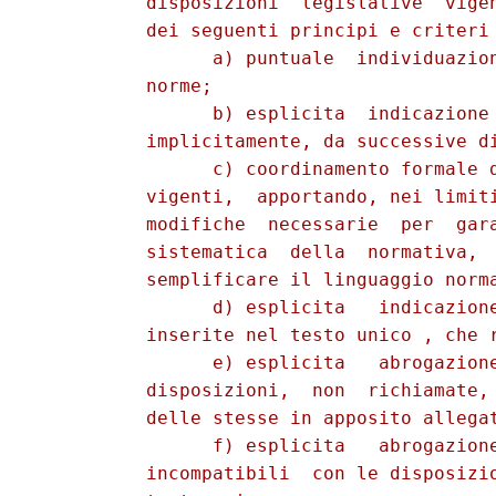
          disposizioni  legislative  vigen
          dei seguenti principi e criteri 
                a) puntuale  individuazion
          norme;

                b) esplicita  indicazione 
          implicitamente, da successive di
                c) coordinamento formale d
          vigenti,  apportando, nei limiti
          modifiche  necessarie  per  gara
          sistematica  della  normativa,  
          semplificare il linguaggio norma
                d) esplicita   indicazione
          inserite nel testo unico , che r
                e) esplicita   abrogazione
          disposizioni,  non  richiamate, 
          delle stesse in apposito allegat
                f) esplicita   abrogazione
          incompatibili  con le disposizio