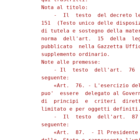
          Nota al titolo:

              -  Il  testo  del decreto le
          151  (Testo unico delle disposiz
          di tutela e sostegno della mater
          norma  dell'art.  15  della  leg
          pubblicato  nella Gazzetta Uffic
          supplemento ordinario.

          Note alle premesse:

              - Il  testo  dell'art.  76  
          seguente:

              «Art.  76. - L'esercizio del
          puo'  essere  delegato al Govern
          di  principi  e  criteri  dirett
          limitato e per oggetti definiti.
              -  Il  testo  dell'art.  87 
          seguente:

              «Art.  87.  - Il Presidente 