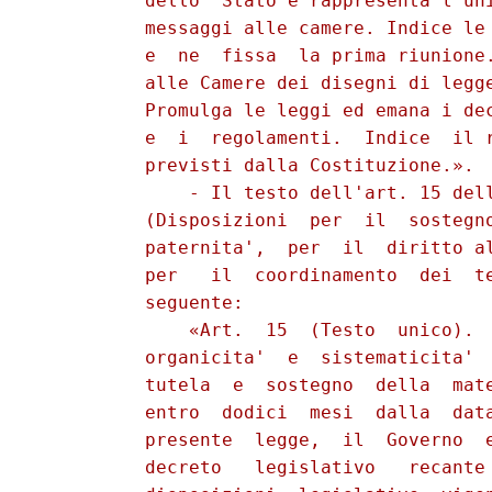
          dello  Stato e rappresenta l'uni
          messaggi alle camere. Indice le 
          e  ne  fissa  la prima riunione.
          alle Camere dei disegni di legge
          Promulga le leggi ed emana i dec
          e  i  regolamenti.  Indice  il r
          previsti dalla Costituzione.».

              - Il testo dell'art. 15 dell
          (Disposizioni  per  il  sostegno
          paternita',  per  il  diritto al
          per   il  coordinamento  dei  te
          seguente:

              «Art.  15  (Testo  unico).  
          organicita'  e  sistematicita'  
          tutela  e  sostegno  della  mate
          entro  dodici  mesi  dalla  data
          presente  legge,  il  Governo  e
          decreto   legislativo   recante 