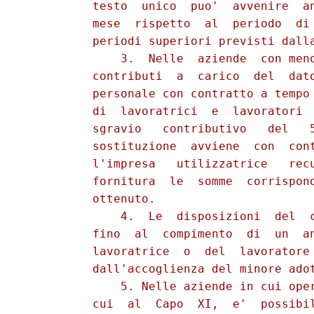
          testo  unico  puo'  avvenire  an
          mese  rispetto  al  periodo  di 
          periodi superiori previsti dalla
              3.  Nelle  aziende  con meno
          contributi  a  carico  del  dato
          personale con contratto a tempo 
          di  lavoratrici  e  lavoratori  
          sgravio   contributivo   del   5
          sostituzione  avviene  con  cont
          l'impresa   utilizzatrice   recu
          fornitura  le  somme  corrispond
          ottenuto.

              4.  Le  disposizioni  del  c
          fino  al  compimento  di  un  an
          lavoratrice  o  del  lavoratore 
          dall'accoglienza del minore adot
              5. Nelle aziende in cui oper
          cui  al  Capo  XI,  e'  possibil