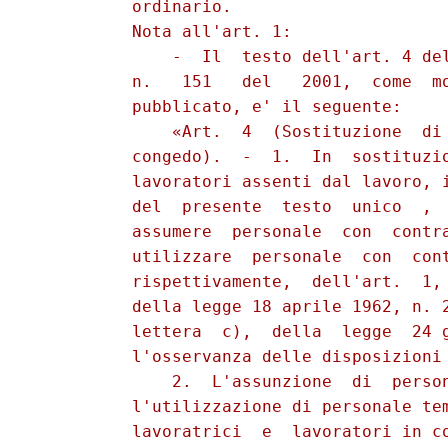
          ordinario.

          Nota all'art. 1:

              -  Il  testo dell'art. 4 del
          n.   151   del   2001,  come  mo
          pubblicato, e' il seguente:

              «Art.  4  (Sostituzione  di 
          congedo).  -  1.  In  sostituzio
          lavoratori assenti dal lavoro, i
          del  presente  testo  unico  ,  
          assumere  personale  con  contra
          utilizzare  personale  con  cont
          rispettivamente,  dell'art.  1, 
          della legge 18 aprile 1962, n. 2
          lettera  c),  della  legge  24 g
          l'osservanza delle disposizioni 
              2.  L'assunzione  di  person
          l'utilizzazione di personale tem
          lavoratrici  e  lavoratori in co