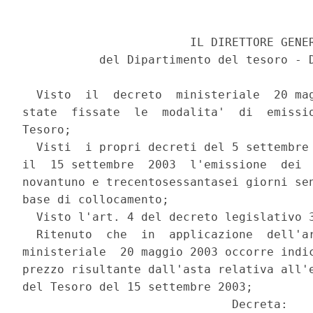
                        IL DIRETTORE GENER
           del Dipartimento del tesoro - D
  Visto  il  decreto  ministeriale  20 mag
state  fissate  le  modalita'  di  emissio
Tesoro;

  Visti  i propri decreti del 5 settembre 
il  15 settembre  2003  l'emissione  dei  
novantuno e trecentosessantasei giorni sen
base di collocamento;

  Visto l'art. 4 del decreto legislativo 3
  Ritenuto  che  in  applicazione  dell'ar
ministeriale  20 maggio 2003 occorre indic
prezzo risultante dall'asta relativa all'e
del Tesoro del 15 settembre 2003;

                              Decreta:
