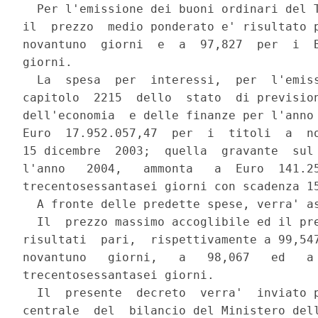
  Per l'emissione dei buoni ordinari del T
il  prezzo  medio ponderato e' risultato p
novantuno  giorni  e  a  97,827  per  i  B
giorni.

  La  spesa  per  interessi,  per  l'emiss
capitolo  2215  dello  stato  di prevision
dell'economia  e delle finanze per l'anno 
Euro  17.952.057,47  per  i  titoli  a  no
15 dicembre  2003;  quella  gravante  sul 
l'anno   2004,   ammonta   a  Euro  141.25
trecentosessantasei giorni con scadenza 15
  A fronte delle predette spese, verra' as
  Il  prezzo massimo accoglibile ed il pre
risultati  pari,  rispettivamente a 99,547
novantuno   giorni,   a   98,067   ed   a 
trecentosessantasei giorni.

  Il  presente  decreto  verra'  inviato p
centrale  del  bilancio del Ministero dell