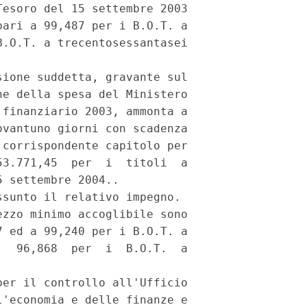
esoro del 15 settembre 2003

ari a 99,487 per i B.O.T. a

.O.T. a trecentosessantasei

ione suddetta, gravante sul

e della spesa del Ministero

finanziario 2003, ammonta a

vantuno giorni con scadenza

corrispondente capitolo per

3.771,45  per  i  titoli  a

 settembre 2004..

sunto il relativo impegno.

zzo minimo accoglibile sono

 ed a 99,240 per i B.O.T. a

  96,868  per  i  B.O.T.  a

er il controllo all'Ufficio

'economia e delle finanze e
