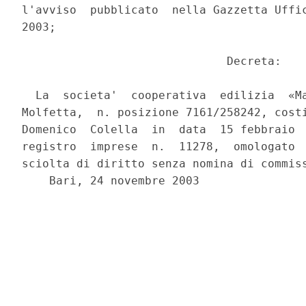
l'avviso  pubblicato  nella Gazzetta Uffic
2003;

                              Decreta:

  La  societa'  cooperativa  edilizia  «Ma
Molfetta,  n. posizione 7161/258242, costi
Domenico  Colella  in  data  15 febbraio  
registro  imprese  n.  11278,  omologato  
sciolta di diritto senza nomina di commiss
    Bari, 24 novembre 2003
