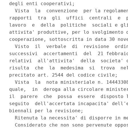
degli enti cooperativi;

  Vista  la  convenzione  per la regolamen
rapporti  tra  gli  uffici  centrali  e  p
lavoro  e  della  politiche  sociali e gli
attivita' produttive, per lo svolgimento d
cooperazione, sottoscritta in data 30 nove
  Visto  il  verbale  di  revisione  ordin
successivi  accertamenti  del  21 febbraio
relativi  all'attivita'  della  societa' c
risulta  che  la  medesima  si  trova  nel
precitato art. 2544 del codice civile;

  Vista  la  nota ministeriale n. 14443308
quale,  in  deroga alla circolare minister
il  parere  che  possa  essere  disposto l
seguito  dell'accertata incapacita' dell'e
biennali per la revisione;

  Ritenuta la necessita' di disporre in me
  Considerato che non sono pervenute oppos