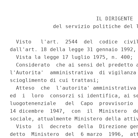
                            IL DIRIGENTE

              del servizio politiche del l
  Visto   l'art.  2544  del  codice  civil
dall'art. 18 della legge 31 gennaio 1992, 
  Vista la legge 17 luglio 1975, n. 400;

  Considerato  che ai sensi del predetto a
l'Autorita'  amministrativa  di vigilanza 
scioglimento di cui trattasi;

  Atteso  che  l'autorita' amministrativa 
ed  i  loro  consorzi si identifica, ai se
luogotenenziale   del  Capo  provvisorio  
14 dicembre  1947,  con  il  Ministero  de
sociale, attualmente Ministero della attiv
  Visto  il  decreto  della  Direzione gen
detto  Ministero  del  6 marzo  1996,  att