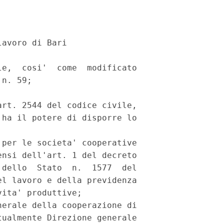
avoro di Bari

e,  cosi'  come  modificato

n. 59;

rt. 2544 del codice civile,

ha il potere di disporre lo

per le societa' cooperative

nsi dell'art. 1 del decreto

dello  Stato  n.  1577  del

l lavoro e della previdenza

ita' produttive;

erale della cooperazione di

ualmente Direzione generale
