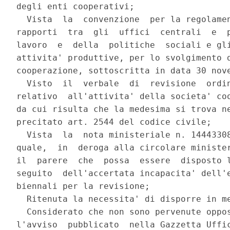
degli enti cooperativi;

  Vista  la  convenzione  per la regolamen
rapporti  tra  gli  uffici  centrali  e  p
lavoro  e  della  politiche  sociali e gli
attivita' produttive, per lo svolgimento d
cooperazione, sottoscritta in data 30 nove
  Visto  il  verbale  di  revisione  ordin
relativo  all'attivita' della societa' coo
da cui risulta che la medesima si trova ne
precitato art. 2544 del codice civile;

  Vista  la  nota ministeriale n. 14443308
quale,  in  deroga alla circolare minister
il  parere  che  possa  essere  disposto l
seguito  dell'accertata incapacita' dell'e
biennali per la revisione;

  Ritenuta la necessita' di disporre in me
  Considerato che non sono pervenute oppos
l'avviso  pubblicato  nella Gazzetta Uffic