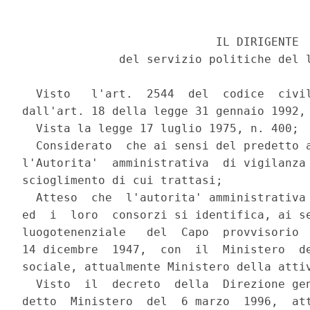
                            IL DIRIGENTE

              del servizio politiche del l
  Visto   l'art.  2544  del  codice  civil
dall'art. 18 della legge 31 gennaio 1992, 
  Vista la legge 17 luglio 1975, n. 400;

  Considerato  che ai sensi del predetto a
l'Autorita'  amministrativa  di vigilanza 
scioglimento di cui trattasi;

  Atteso  che  l'autorita' amministrativa 
ed  i  loro  consorzi si identifica, ai se
luogotenenziale   del  Capo  provvisorio  
14 dicembre  1947,  con  il  Ministero  de
sociale, attualmente Ministero della attiv
  Visto  il  decreto  della  Direzione gen
detto  Ministero  del  6 marzo  1996,  att