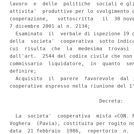
lavoro  e  delle  politiche  sociali e gli
attivita'  produttive per lo svolgimento d
cooperazione,   sottoscritta   il  30 nove
7 dicembre 2001 al n. 2134;

  Esaminato  il  verbale di ispezione 19 d
della  societa'  cooperativa  sotto indica
cui  risulta  che  la  medesima  trovasi  
dall'art.  2544 del codice civile che non 
commissario  liquidatore,  in  quanto  sen
definire;

  Acquisito  il  parere  favorevole  dal  
cooperative espresso nella riunione del 1°
                              Decreta:

  La  societa'  cooperativa  mista «CON. F
Voghera  (Pavia), costituita per rogito no
data  21 febbraio  1986,  repertorio  n.  