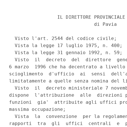
                 IL DIRETTORE PROVINCIALE 
                              di Pavia

  Visto l'art. 2544 del codice civile;

  Vista la legge 17 luglio 1975, n. 400;

  Vista la legge 31 gennaio 1992, n. 59;

  Visto  il  decreto  del  direttore  gene
6 marzo  1996 che ha decentrato a livello 
scioglimento  d'ufficio  ai  sensi  dell'a
limitatamente a quelle senza nomina del li
  Visto  il  decreto ministeriale 7 novemb
dispone  l'attribuzione  alle  direzioni p
funzioni  gia'  attribuite agli uffici pro
massima occupazione;

  Vista  la  convenzione  per la regolamen
rapporti  tra  gli  uffici  centrali  e  p