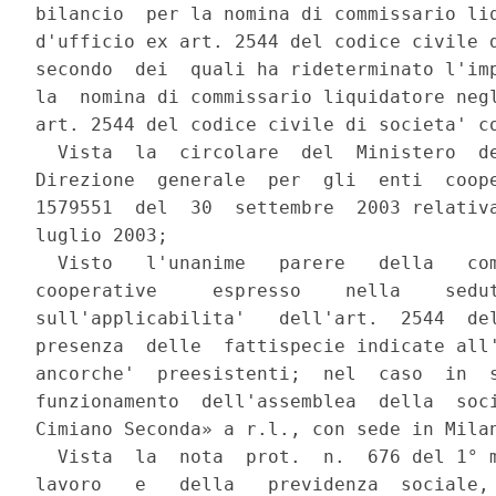
bilancio  per la nomina di commissario liq
d'ufficio ex art. 2544 del codice civile d
secondo  dei  quali ha rideterminato l'imp
la  nomina di commissario liquidatore negl
art. 2544 del codice civile di societa' co
  Vista  la  circolare  del  Ministero  de
Direzione  generale  per  gli  enti  coope
1579551  del  30  settembre  2003 relativa
luglio 2003;

  Visto   l'unanime   parere   della   com
cooperative     espresso    nella    sedut
sull'applicabilita'   dell'art.  2544  del
presenza  delle  fattispecie indicate all'
ancorche'  preesistenti;  nel  caso  in  s
funzionamento  dell'assemblea  della  soci
Cimiano Seconda» a r.l., con sede in Milan
  Vista  la  nota  prot.  n.  676 del 1° m
lavoro   e   della   previdenza  sociale, 