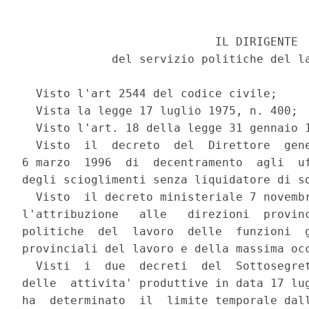
                            IL DIRIGENTE

             del servizio politiche del la
  Visto l'art 2544 del codice civile;

  Vista la legge 17 luglio 1975, n. 400;

  Visto l'art. 18 della legge 31 gennaio 1
  Visto  il  decreto  del  Direttore  gene
6 marzo  1996  di  decentramento  agli  uf
degli scioglimenti senza liquidatore di so
  Visto  il decreto ministeriale 7 novembr
l'attribuzione   alle   direzioni  provinc
politiche  del  lavoro  delle  funzioni  g
provinciali del lavoro e della massima occ
  Visti  i  due  decreti  del  Sottosegret
delle  attivita' produttive in data 17 lug
ha  determinato  il  limite temporale dall