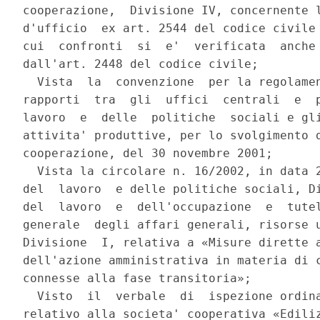
cooperazione,  Divisione IV, concernente l
d'ufficio  ex art. 2544 del codice civile 
cui  confronti  si  e'  verificata  anche 
dall'art. 2448 del codice civile;

  Vista  la  convenzione  per la regolamen
rapporti  tra  gli  uffici  centrali  e  p
lavoro  e  delle  politiche  sociali e gli
attivita' produttive, per lo svolgimento d
cooperazione, del 30 novembre 2001;

  Vista la circolare n. 16/2002, in data 2
del  lavoro  e delle politiche sociali, Di
del  lavoro  e  dell'occupazione  e  tutel
generale  degli affari generali, risorse u
Divisione  I, relativa a «Misure dirette a
dell'azione amministrativa in materia di c
connesse alla fase transitoria»;

  Visto  il  verbale  di  ispezione ordina
relativo alla societa' cooperativa «Ediliz