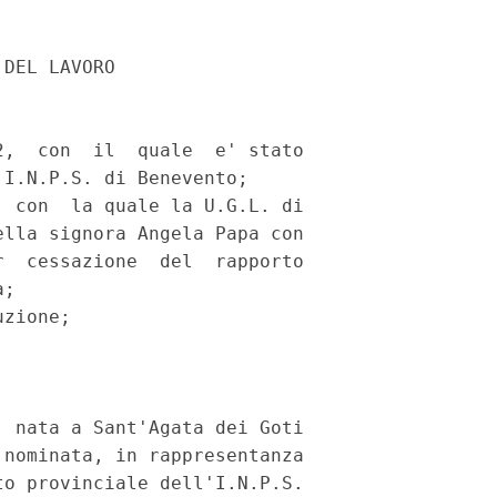
DEL LAVORO

,  con  il  quale  e' stato

I.N.P.S. di Benevento;

 con  la quale la U.G.L. di

lla signora Angela Papa con

  cessazione  del  rapporto

;

zione;

 nata a Sant'Agata dei Goti

nominata, in rappresentanza

o provinciale dell'I.N.P.S.
