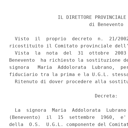
                 IL DIRETTORE PROVINCIALE 
                            di Benevento

  Visto  il  proprio  decreto  n.  21/2002
ricostituito il Comitato provinciale dell'
  Vista  la  nota  del  31  ottobre  2003 
Benevento  ha richiesto la sostituzione de
signora   Maria  Addolorata  Lubrano,  per
fiduciario tra la prima e la U.G.L. stessa
  Ritenuto di dover procedere alla sostitu
                              Decreta:

  La  signora  Maria  Addolorata  Lubrano 
(Benevento)  il  15  settembre  1960,  e' 
della  O.S.  U.G.L. componente del Comitat