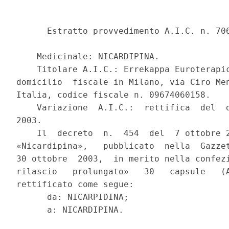
      Estratto provvedimento A.I.C. n. 706
    Medicinale: NICARDIPINA.

    Titolare A.I.C.: Errekappa Euroterapic
domicilio  fiscale in Milano, via Ciro Men
Italia, codice fiscale n. 09674060158.

    Variazione  A.I.C.:  rettifica  del  d
2003.

    Il  decreto  n.  454  del  7 ottobre 2
«Nicardipina»,   pubblicato  nella  Gazzet
30 ottobre  2003,  in merito nella confezi
rilascio   prolungato»   30   capsule   (A
rettificato come segue:

      da: NICARPIDINA;
