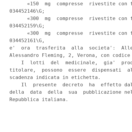
      «150  mg  compresse  rivestite con f
034452146\G;

      «300  mg  compresse  rivestite con f
034452159\G;

      «300  mg  compresse  rivestite con f
034452161\G,

e'  ora  trasferita  alla  societa':  Alle
Alessandro Fleming, 2, Verona, con codice 
    I  lotti  del  medicinale,  gia'  prod
titolare,  possono  essere  dispensati  al
scadenza indicata in etichetta.

    Il  presente  decreto  ha  effetto dal
della  data  della  sua  pubblicazione nel