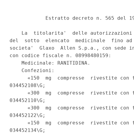
            Estratto decreto n. 565 del 19
    La  titolarita'  delle autorizzazioni 
del  sotto  elencato  medicinale  fino ad 
societa'  Glaxo  Allen S.p.a., con sede in
con codice fiscale n. 08998480159:

    Medicinale: RANITIDINA.

    Confezioni:

      «150  mg  compresse  rivestite con f
034452108\G;

      «300  mg  compresse  rivestite con f
034452110\G;

      «300  mg  compresse  rivestite con f
034452122\G;

      «150  mg  compresse  rivestite con f
034452134\G;
