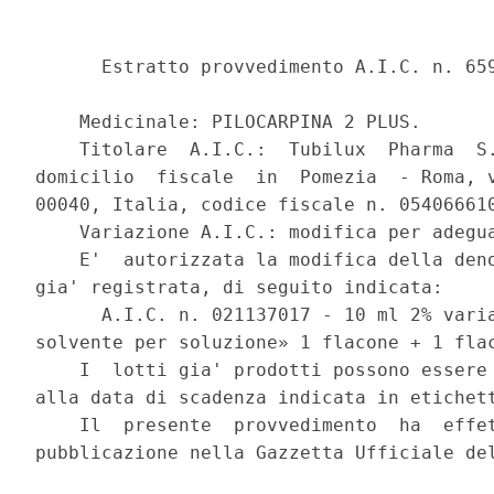
      Estratto provvedimento A.I.C. n. 659
    Medicinale: PILOCARPINA 2 PLUS.

    Titolare  A.I.C.:  Tubilux  Pharma  S.
domicilio  fiscale  in  Pomezia  - Roma, v
00040, Italia, codice fiscale n. 054066610
    Variazione A.I.C.: modifica per adegua
    E'  autorizzata la modifica della deno
gia' registrata, di seguito indicata:

      A.I.C. n. 021137017 - 10 ml 2% varia
solvente per soluzione» 1 flacone + 1 flac
    I  lotti gia' prodotti possono essere 
alla data di scadenza indicata in etichett
    Il  presente  provvedimento  ha  effet