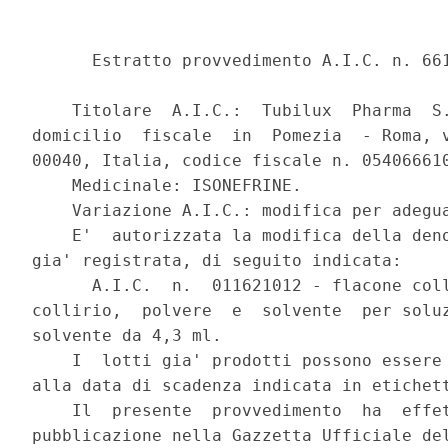
      Estratto provvedimento A.I.C. n. 661
    Titolare  A.I.C.:  Tubilux  Pharma  S.
domicilio  fiscale  in  Pomezia  - Roma, v
00040, Italia, codice fiscale n. 054066610
    Medicinale: ISONEFRINE.

    Variazione A.I.C.: modifica per adegua
    E'  autorizzata la modifica della deno
gia' registrata, di seguito indicata:

      A.I.C.  n.  011621012 - flacone coll
collirio,  polvere  e  solvente  per soluz
solvente da 4,3 ml.

    I  lotti gia' prodotti possono essere 
alla data di scadenza indicata in etichett
    Il  presente  provvedimento  ha  effet