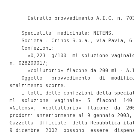
      Estratto provvedimento A.I.C. n. 703
    Specialita' medicinale: NITENS.

    Societa': Crinos S.p.a., via Pavia, 6 
    Confezioni:

      «0,223  g/100  ml soluzione vaginale
n. 028209017;

      «collutorio» flacone da 200 ml - A.I
    Oggetto   provvedimento   di  modifica
smaltimento scorte.

    I lotti delle confezioni della special
ml  soluzione  vaginale»  5  flaconi  140 
«Nitens»,  «colluttorio»  flacone  da  200
prodotti anteriormente al 9 gennaio 2003, 
Gazzetta  Ufficiale  della Repubblica ital
9 dicembre  2002  possono  essere  dispens