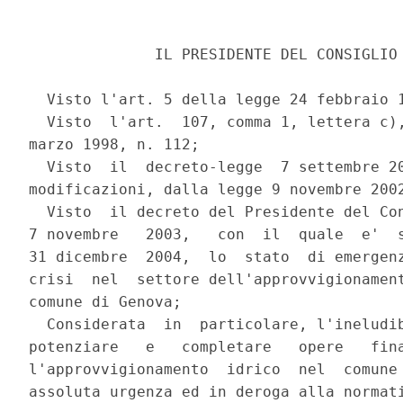
              IL PRESIDENTE DEL CONSIGLIO 
  Visto l'art. 5 della legge 24 febbraio 1
  Visto  l'art.  107, comma 1, lettera c),
marzo 1998, n. 112;

  Visto  il  decreto-legge  7 settembre 20
modificazioni, dalla legge 9 novembre 2002
  Visto  il decreto del Presidente del Con
7 novembre   2003,   con  il  quale  e'  s
31 dicembre  2004,  lo  stato  di emergenz
crisi  nel  settore dell'approvvigionament
comune di Genova;

  Considerata  in  particolare, l'ineludib
potenziare   e   completare   opere   fina
l'approvvigionamento  idrico  nel  comune 
assoluta urgenza ed in deroga alla normati