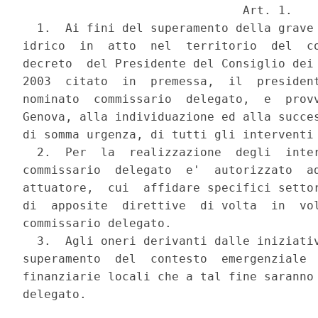
                               Art. 1.

  1.  Ai fini del superamento della grave 
idrico  in  atto  nel  territorio  del  co
decreto  del Presidente del Consiglio dei 
2003  citato  in  premessa,  il  president
nominato  commissario  delegato,  e  provv
Genova, alla individuazione ed alla succes
di somma urgenza, di tutti gli interventi 
  2.  Per  la  realizzazione  degli  inter
commissario  delegato  e'  autorizzato  ad
attuatore,  cui  affidare specifici settor
di  apposite  direttive  di volta  in  vol
commissario delegato.

  3.  Agli oneri derivanti dalle iniziativ
superamento  del  contesto  emergenziale  
finanziarie locali che a tal fine saranno 