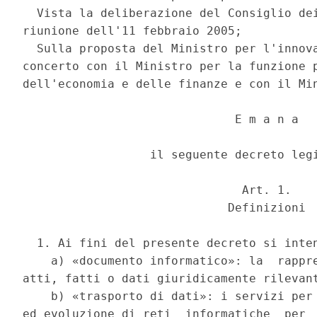
  Vista la deliberazione del Consiglio dei
riunione dell'11 febbraio 2005; 

  Sulla proposta del Ministro per l'innova
concerto con il Ministro per la funzione p
dell'economia e delle finanze e con il Min
                              E m a n a 

                  il seguente decreto legi
                               Art. 1. 

                             Definizioni 

  1. Ai fini del presente decreto si inten
    a) «documento informatico»: la  rappre
atti, fatti o dati giuridicamente rilevant
    b) «trasporto di dati»: i servizi per 
ed evoluzione di reti  informatiche  per  