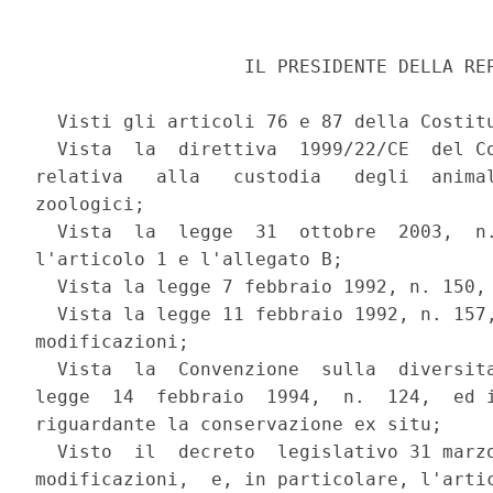
                   IL PRESIDENTE DELLA REP
  Visti gli articoli 76 e 87 della Costitu
  Vista  la  direttiva  1999/22/CE  del Co
relativa   alla   custodia   degli  animal
zoologici;

  Vista  la  legge  31  ottobre  2003,  n.
l'articolo 1 e l'allegato B;

  Vista la legge 7 febbraio 1992, n. 150, 
  Vista la legge 11 febbraio 1992, n. 157,
modificazioni;

  Vista  la  Convenzione  sulla  diversita
legge  14  febbraio  1994,  n.  124,  ed i
riguardante la conservazione ex situ;

  Visto  il  decreto  legislativo 31 marzo
modificazioni,  e, in particolare, l'artic