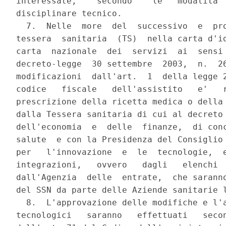
interessate,    secondo    le   modalita' 
disciplinare tecnico.

  7.  Nelle  more  del  successivo  e  pro
tessera  sanitaria  (TS)  nella carta d'id
carta  nazionale  dei  servizi  ai  sensi 
decreto-legge  30 settembre  2003,  n.  26
modificazioni  dall'art.  1  della legge 2
codice   fiscale   dell'assistito   e'   r
prescrizione della ricetta medica o della 
dalla Tessera sanitaria di cui al decreto 
dell'economia  e  delle  finanze,  di conc
salute  e con la Presidenza del Consiglio 
per   l'innovazione  e  le  tecnologie,  e
integrazioni,   ovvero   dagli   elenchi  
dall'Agenzia  delle  entrate,  che saranno
del SSN da parte delle Aziende sanitarie l
  8.  L'approvazione delle modifiche e l'a
tecnologici   saranno   effettuati   secon