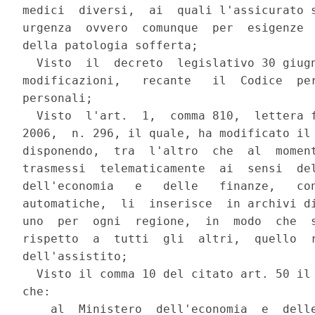
medici  diversi,  ai  quali l'assicurato s
urgenza  ovvero  comunque  per  esigenze  
della patologia sofferta;

  Visto  il  decreto  legislativo 30 giugn
modificazioni,   recante   il  Codice  per
personali;

  Visto  l'art.  1,  comma 810,  lettera f
2006,  n. 296, il quale, ha modificato il 
disponendo,  tra  l'altro  che  al  moment
trasmessi  telematicamente  ai  sensi  del
dell'economia   e   delle   finanze,   con
automatiche,  li  inserisce  in archivi di
uno  per  ogni  regione,  in  modo  che  s
rispetto  a  tutti  gli  altri,  quello  r
dell'assistito;

  Visto il comma 10 del citato art. 50 il 
che:

    al  Ministero  dell'economia  e  delle