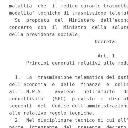
malattia  che  il medico curante trasmette
modalita' tecniche di trasmissione telemat
  Su  proposta  del  Ministero  dell'econo
concerto  con  il  Ministro  della  salute
della previdenza sociale;

                              Decreta:

                               Art. 1.

      Principi generali relativi alle moda
  1.  La  trasmissione telematica dei dati
dell'economia  e  delle  finanze  e  delle
all'I.N.P.S.    avviene   nell'ambito   de
connettivita'  (SPC)  previsto  e  discipl
seguenti  del  Codice dell'amministrazione
alle relative regole tecniche.

  2.  Nel disciplinare tecnico di cui all'
parte  integrante  del  presente  decreto,