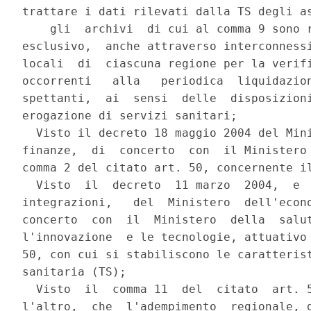
trattare i dati rilevati dalla TS degli as
    gli  archivi  di cui al comma 9 sono r
esclusivo,  anche attraverso interconnessi
locali  di  ciascuna regione per la verifi
occorrenti   alla   periodica  liquidazion
spettanti,  ai  sensi  delle  disposizioni
erogazione di servizi sanitari;

  Visto il decreto 18 maggio 2004 del Mini
finanze,  di  concerto  con  il Ministero 
comma 2 del citato art. 50, concernente il
  Visto  il  decreto  11 marzo  2004,  e  
integrazioni,   del  Ministero  dell'econo
concerto  con  il  Ministero  della  salut
l'innovazione  e le tecnologie, attuativo 
50, con cui si stabiliscono le caratterist
sanitaria (TS);

  Visto  il  comma 11  del  citato  art. 5
l'altro,  che  l'adempimento  regionale, d