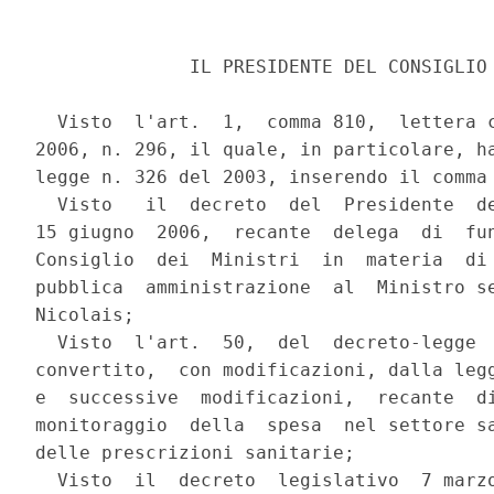
              IL PRESIDENTE DEL CONSIGLIO 
  Visto  l'art.  1,  comma 810,  lettera c
2006, n. 296, il quale, in particolare, ha
legge n. 326 del 2003, inserendo il comma 
  Visto   il  decreto  del  Presidente  de
15 giugno  2006,  recante  delega  di  fun
Consiglio  dei  Ministri  in  materia  di 
pubblica  amministrazione  al  Ministro se
Nicolais;

  Visto  l'art.  50,  del  decreto-legge  
convertito,  con modificazioni, dalla legg
e  successive  modificazioni,  recante  di
monitoraggio  della  spesa  nel settore sa
delle prescrizioni sanitarie;

  Visto  il  decreto  legislativo  7 marzo