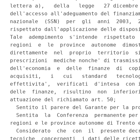
lettera a),   della   legge   27 dicembre 
dell'accesso all'adeguamento del finanziam
nazionale  (SSN)  per  gli  anni  2003,  2
rispettato dall'applicazione delle disposi
Tale  adempimento  s'intende  rispettato  
regioni  e  le  province  autonome  dimost
direttamente  nel  proprio  territorio  si
prescrizioni  mediche nonche' di trasmissi
dell'economia  e  delle  finanze  di  copi
acquisiti,   i   cui   standard   tecnolog
effettivita',  verificati  d'intesa  con i
delle  finanze,  risultino  non  inferiori
attuazione del richiamato art. 50;

  Sentito il parere del Garante per la pro
  Sentita  la  Conferenza  permanente per 
regioni e le province autonome di Trento e
  Considerato  che  con  il  presente decr
tecniche  concernenti  i dati delle ricett