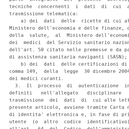
tecniche  concernenti  i  dati  di  cui  a
trasmissione telematica:

    a) dei  dati  delle  ricette di cui al
Ministero dell'economia e delle finanze, d
della  salute,  al  Ministero dell'economi
dei  medici  del Servizio sanitario nazion
dell'art. 50 citato nelle premesse e da pa
di assistenza sanitaria naviganti (SASN);

    b) dei  dati  delle certificazioni di 
comma 149,  della  legge  30 dicembre 2004
dei medici curanti.

  3.  Il  processo  di  autenticazione  in
definiti   nell'allegato   disciplinare   
trasmissione  dei  dati  di  cui alle lett
presente articolo, avviene tramite Carta n
di identita' elettronica e, in fase di pri
utente  (o  altro  codice  identificativo)
all'art.  64  del  Codice  dell'amministra