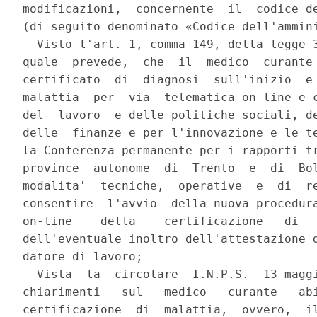
modificazioni,  concernente  il  codice de
(di seguito denominato «Codice dell'ammini
  Visto l'art. 1, comma 149, della legge 3
quale  prevede,  che  il  medico  curante 
certificato  di  diagnosi  sull'inizio  e 
malattia  per  via  telematica on-line e c
del  lavoro  e delle politiche sociali, de
delle  finanze e per l'innovazione e le te
la Conferenza permanente per i rapporti tr
province  autonome  di  Trento  e  di  Bol
modalita'  tecniche,  operative  e  di  re
consentire  l'avvio  della nuova procedura
on-line    della    certificazione   di   
dell'eventuale inoltro dell'attestazione d
datore di lavoro;

  Vista  la  circolare  I.N.P.S.  13 maggi
chiarimenti   sul   medico   curante   abi
certificazione  di  malattia,  ovvero,  il